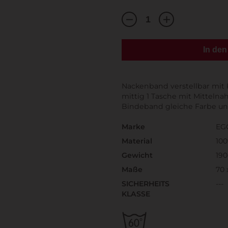
In de
Nackenband verstellbar mit
mittig 1 Tasche mit Mittelna
Bindeband gleiche Farbe und
Marke
EG
Material
10
Gewicht
19
Maße
70 
SICHERHEITS
---
KLASSE