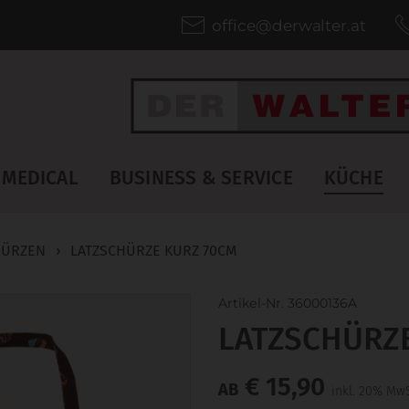
office@derwalter.at
MEDICAL
BUSINESS & SERVICE
KÜCHE
HÜRZEN
›
LATZSCHÜRZE KURZ 70CM
Artikel-Nr. 36000136A
LATZSCHÜRZ
€ 15,90
AB
inkl. 20% MwS