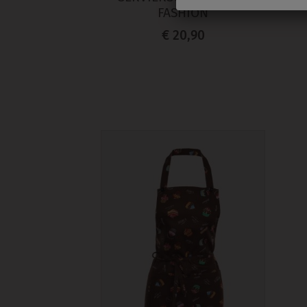
FASHION
€ 20,90