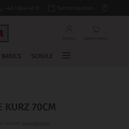
+43 1 604 42 31
Termin buchen
Konto
Warenkorb
BASICS
SCHULE
E KURZ 70CM
t. und exkl.
Versandkosten