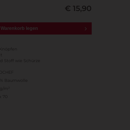
€ 15,90
n Warenkorb legen
 Knöpfen
ht
 Stoff wie Schürze
OCHEF
0% Baumwolle
0g/m²
x 70