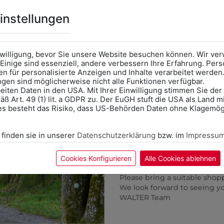
Online Shop
: Klick auf SCHU
instellungen
Kategorie und die richtige 
Anprobe
Vorort im Geschäft
das Kalendersymbol.
nwilligung, bevor Sie unsere Website besuchen können. Wir v
Ohne Termin kann es zu Wa
Einige sind essenziell, andere verbessern Ihre Erfahrung. P
n für personalisierte Anzeigen und Inhalte verarbeitet werden
Bitte nehmen Sie eine ent
ungen sind möglicherweise nicht alle Funktionen verfügbar.
für Ihren Einkauf mit.
eiten Daten in den USA. Mit Ihrer Einwilligung stimmen Sie der
ß Art. 49 (1) lit. a GDPR zu. Der EuGH stuft die USA als Land 
Wir freuen uns - Das gesa
es besteht das Risiko, dass US-Behörden Daten ohne Klagemögl
Information if you need S
Online Shop: Click on "SCHUL
 finden sie in unserer
Datenschutzerklärung
bzw. im
Impressu
correct school.
Fitting in-store: Book an ap
calendar icon.
Cookies Konfigurieren
Alle Cookies ablehnen
Without an appointment, the
Please bring a suitable shop
We look forward to seeing y
WALTER Team
696K80W37780
36105002C
LATZSCHÜRZE
SOMMELIERSCHÜRZ