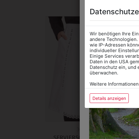
Datenschutze
Wir benötigen Ihre Ei
andere Technologien. 
wie IP-Adressen könne
individueller Einstell
Einige Services verarb
Daten in den USA gemä
Datenschutz ein, und 
überwachen.
Weitere Informationen
Details anzeigen
30281
SERVIERSCHÜRZE OLD