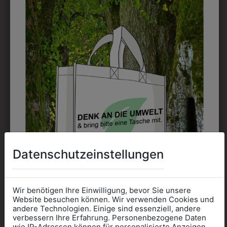
DRUCK
Perfekt für große Logos und für kleine Details, jedoch
kostet jede Farbe extra und ist erst ab 12 Stück
möglich. Waschbar bis zu 60°C.
DAS KÖNNTE IHNEN
AUCH GEFALLEN
Datenschutzeinstellungen
ZULETZT ANGESEHEN
Wir benötigen Ihre Einwilligung, bevor Sie unsere
Website besuchen können. Wir verwenden Cookies und
andere Technologien. Einige sind essenziell, andere
verbessern Ihre Erfahrung. Personenbezogene Daten
wie IP-Adressen können für personalisierte Anzeigen