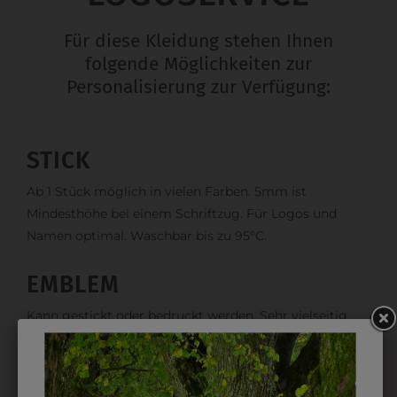
Für diese Kleidung stehen Ihnen
folgende Möglichkeiten zur
Personalisierung zur Verfügung:
STICK
Ab 1 Stück möglich in vielen Farben. 5mm ist
Mindesthöhe bei einem Schriftzug. Für Logos und
Namen optimal. Waschbar bis zu 95°C.
EMBLEM
Kann gestickt oder bedruckt werden. Sehr vielseitig
einsetzbar und beim Sticken wieder ab 1 Stück
möglich.