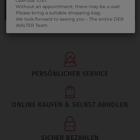
calendar icon.
EINKAUFEN IN DER SCHULE AM
Without an appointment, there may be a wait.
01.09. - 03.09.2025
Please bring a suitable shopping bag.
We look forward to seeing you – The entire DER
WALTER Team
PERSÖNLICHER SERVICE
ONLINE KAUFEN & SELBST ABHOLEN
SICHER BEZAHLEN