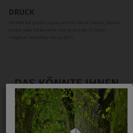
DRUCK
Perfekt für große Logos und für kleine Details, jedoch
kostet jede Farbe extra und ist erst ab 12 Stück
möglich. Waschbar bis zu 60°C.
DAS KÖNNTE IHNEN
AUCH GEFALLEN