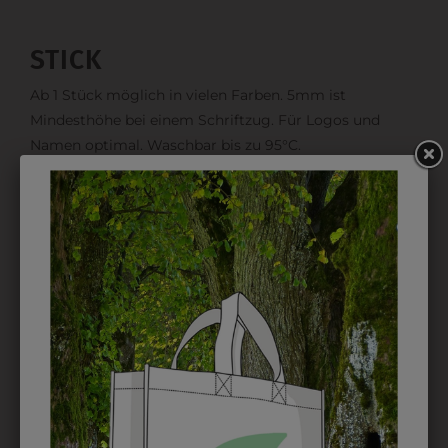
STICK
Ab 1 Stück möglich in vielen Farben. 5mm ist
Mindesthöhe bei einem Schriftzug. Für Logos und
Namen optimal. Waschbar bis zu 95°C.
EMBLEM
Kann gestickt oder bedruckt werden. Sehr vielseitig
einsetzbar und beim Sticken wieder ab 1 Stück
möglich.
DRUCK
Perfekt für große Logos und für kleine Details, jedoch
kostet jede Farbe extra und ist erst ab 12 Stück
möglich. Waschbar bis zu 60°C.