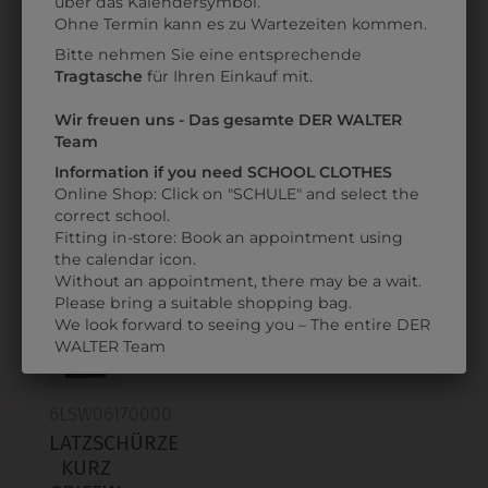
über das Kalendersymbol.
Datenschutzerklärung
bzw. im
Impressum
Ohne Termin kann es zu Wartezeiten kommen.
Bitte nehmen Sie eine entsprechende
30281
696K80W37780
Tragtasche
für Ihren Einkauf mit.
SERVIERSCHÜRZE
LATZSCHÜRZE
S
OLD FASHION
Wir freuen uns - Das gesamte DER WALTER
€ 39,90
Team
€ 20,90
Information if you need SCHOOL CLOTHES
Online Shop: Click on "SCHULE" and select the
ZULETZT ANGESEHEN
correct school.
Fitting in-store: Book an appointment using
the calendar icon.
Without an appointment, there may be a wait.
Please bring a suitable shopping bag.
We look forward to seeing you – The entire DER
WALTER Team
6LSW06170000
LATZSCHÜRZE
KURZ