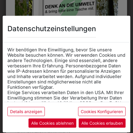
Datenschutzeinstellungen
DAS KÖNNTE IHNEN
AUCH GEFALLEN
Wir benötigen Ihre Einwilligung, bevor Sie unsere
Website besuchen können. Wir verwenden Cookies und
andere Technologien. Einige sind essenziell, andere
verbessern Ihre Erfahrung. Personenbezogene Daten
wie IP-Adressen können für personalisierte Anzeigen
Informationen wenn Sie
und Inhalte verarbeitet werden. Aufgrund individueller
Einstellungen sind möglicherweise nicht alle
Kleidung
Funktionen verfügbar.
Einige Services verarbeiten Daten in den USA. Mit Ihrer
für die SCHULE
Einwilligung stimmen Sie der Verarbeitung Ihrer Daten
benötigen
in den USA gemäß Art. 49 (1) lit. a GDPR zu. Der EuGH
stuft die USA als Land mit unzureichendem Datenschutz
Details anzeigen
Cookies Konfigurieren
Online Shop
: Klick auf SCHULE in der
ein, und es besteht das Risiko, dass US-Behörden
Daten ohne Klagemöglichkeit für Europäer überwachen.
Kategorie und die richtige Schule auswählen.
Alle Cookies ablehnen
Alle Cookies erlauben
Anprobe
Vorort im Geschäft:
Termin buchen
Weitere Informationen finden sie in unserer