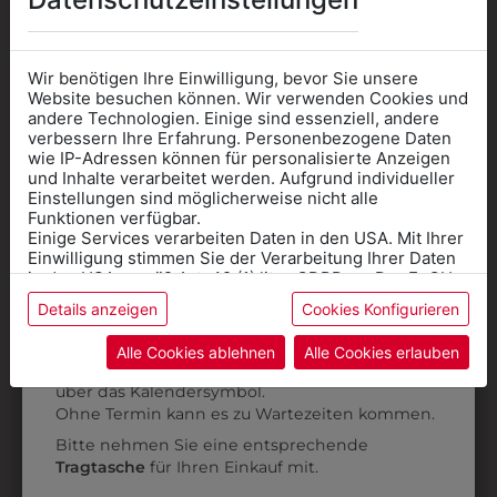
AUCH GEFALLEN
Wir benötigen Ihre Einwilligung, bevor Sie unsere
Website besuchen können. Wir verwenden Cookies und
andere Technologien. Einige sind essenziell, andere
verbessern Ihre Erfahrung. Personenbezogene Daten
wie IP-Adressen können für personalisierte Anzeigen
Informationen wenn Sie
und Inhalte verarbeitet werden. Aufgrund individueller
Einstellungen sind möglicherweise nicht alle
Kleidung
Funktionen verfügbar.
Einige Services verarbeiten Daten in den USA. Mit Ihrer
für die SCHULE
Einwilligung stimmen Sie der Verarbeitung Ihrer Daten
benötigen
in den USA gemäß Art. 49 (1) lit. a GDPR zu. Der EuGH
stuft die USA als Land mit unzureichendem Datenschutz
Details anzeigen
Cookies Konfigurieren
Online Shop
: Klick auf SCHULE in der
ein, und es besteht das Risiko, dass US-Behörden
Daten ohne Klagemöglichkeit für Europäer überwachen.
Kategorie und die richtige Schule auswählen.
Alle Cookies ablehnen
Alle Cookies erlauben
Anprobe
Vorort im Geschäft:
Termin buchen
Weitere Informationen finden sie in unserer
3003T001
3003T620
über das Kalendersymbol.
Datenschutzerklärung
bzw. im
Impressum
Ohne Termin kann es zu Wartezeiten kommen.
T-SHIRT
T-SHIRT
S
Bitte nehmen Sie eine entsprechende
€ 6,90
€ 6,90
Tragtasche
für Ihren Einkauf mit.