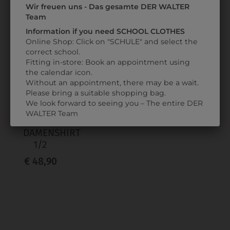
Wir freuen uns - Das gesamte DER WALTER
Team
ZULETZT ANGESEHEN
Information if you need SCHOOL CLOTHES
Online Shop: Click on "SCHULE" and select the
correct school.
Fitting in-store: Book an appointment using
the calendar icon.
Without an appointment, there may be a wait.
Please bring a suitable shopping bag.
We look forward to seeing you – The entire DER
WALTER Team
366801405029
DAMENSHIRT
1/2
€ 48,90