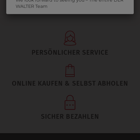
We look forward to seeing you – The entire DER
WALTER Team
PERSÖNLICHER SERVICE
ONLINE KAUFEN & SELBST ABHOLEN
SICHER BEZAHLEN