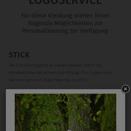
LOGOSERVICE
Für diese Kleidung stehen Ihnen
folgende Möglichkeiten zur
Personalisierung zur Verfügung:
STICK
Ab 1 Stück möglich in vielen Farben. 5mm ist
Mindesthöhe bei einem Schriftzug. Für Logos und
Namen optimal. Waschbar bis zu 95°C.
EMBLEM
Kann gestickt oder bedruckt werden. Sehr vielseitig
einsetzbar und beim Sticken wieder ab 1 Stück
möglich.