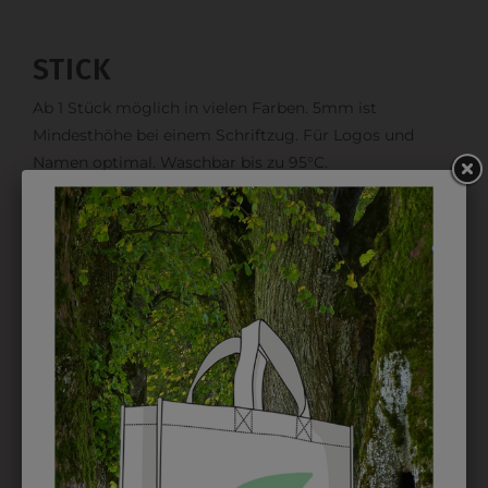
STICK
Ab 1 Stück möglich in vielen Farben. 5mm ist
Mindesthöhe bei einem Schriftzug. Für Logos und
Namen optimal. Waschbar bis zu 95°C.
EMBLEM
Kann gestickt oder bedruckt werden. Sehr vielseitig
einsetzbar und beim Sticken wieder ab 1 Stück
möglich.
DRUCK
Perfekt für große Logos und für kleine Details, jedoch
kostet jede Farbe extra und ist erst ab 12 Stück
möglich. Waschbar bis zu 60°C.