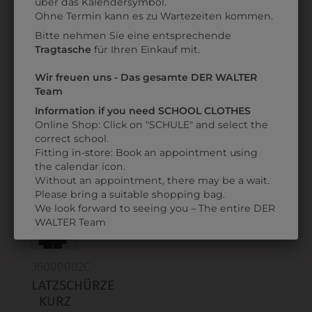
über das Kalendersymbol.
Datenschutzerklärung
bzw. im
Impressum
Ohne Termin kann es zu Wartezeiten kommen.
Bitte nehmen Sie eine entsprechende
30281
696K80W37780
Tragtasche
für Ihren Einkauf mit.
SERVIERSCHÜRZE
LATZSCHÜRZE
S
OLD FASHION
Wir freuen uns - Das gesamte DER WALTER
€ 39,90
Team
€ 20,90
Information if you need SCHOOL CLOTHES
Online Shop: Click on "SCHULE" and select the
correct school.
ZULETZT ANGESEHEN
Fitting in-store: Book an appointment using
the calendar icon.
Without an appointment, there may be a wait.
Please bring a suitable shopping bag.
We look forward to seeing you – The entire DER
WALTER Team
36000002C
LATZSCHÜRZE
KURZ