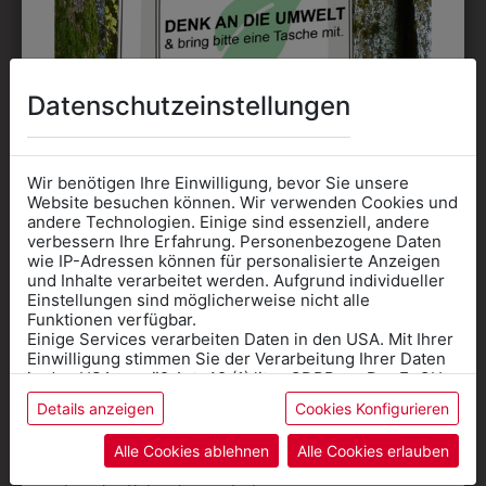
Datenschutzeinstellungen
DAS KÖNNTE IHNEN
Wir benötigen Ihre Einwilligung, bevor Sie unsere
AUCH GEFALLEN
Website besuchen können. Wir verwenden Cookies und
andere Technologien. Einige sind essenziell, andere
verbessern Ihre Erfahrung. Personenbezogene Daten
wie IP-Adressen können für personalisierte Anzeigen
Informationen wenn Sie
und Inhalte verarbeitet werden. Aufgrund individueller
Einstellungen sind möglicherweise nicht alle
Kleidung
Funktionen verfügbar.
Einige Services verarbeiten Daten in den USA. Mit Ihrer
für die SCHULE
Einwilligung stimmen Sie der Verarbeitung Ihrer Daten
benötigen
in den USA gemäß Art. 49 (1) lit. a GDPR zu. Der EuGH
stuft die USA als Land mit unzureichendem Datenschutz
Details anzeigen
Cookies Konfigurieren
Online Shop
: Klick auf SCHULE in der
ein, und es besteht das Risiko, dass US-Behörden
Daten ohne Klagemöglichkeit für Europäer überwachen.
Kategorie und die richtige Schule auswählen.
Alle Cookies ablehnen
Alle Cookies erlauben
Anprobe
Vorort im Geschäft:
Termin buchen
Weitere Informationen finden sie in unserer