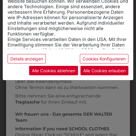
Website besuchen können. Wir verwenden Cookies und
andere Technologien. Einige sind essenziell, andere
verbessern Ihre Erfahrung. Personenbezogene Daten
wie IP-Adressen können für personalisierte Anzeigen
Informationen wenn Sie
und Inhalte verarbeitet werden. Aufgrund individueller
Einstellungen sind möglicherweise nicht alle
Kleidung
Funktionen verfügbar.
Einige Services verarbeiten Daten in den USA. Mit Ihrer
für die SCHULE
Einwilligung stimmen Sie der Verarbeitung Ihrer Daten
benötigen
in den USA gemäß Art. 49 (1) lit. a GDPR zu. Der EuGH
661500002
6KJ09T70095
stuft die USA als Land mit unzureichendem Datenschutz
Details anzeigen
Cookies Konfigurieren
Online Shop
: Klick auf SCHULE in der
ein, und es besteht das Risiko, dass US-Behörden
KOCHJACKE WEISS
KOCHJACKE SLIM
Daten ohne Klagemöglichkeit für Europäer überwachen.
Kategorie und die richtige Schule auswählen.
Alle Cookies ablehnen
Alle Cookies erlauben
€ 89,90
€ 79,90
Anprobe
Vorort im Geschäft:
Termin buchen
Weitere Informationen finden sie in unserer
über das Kalendersymbol.
Datenschutzerklärung
bzw. im
Impressum
Ohne Termin kann es zu Wartezeiten kommen.
Bitte nehmen Sie eine entsprechende
ZULETZT ANGESEHEN
Tragtasche
für Ihren Einkauf mit.
Wir freuen uns - Das gesamte DER WALTER
Team
Information if you need SCHOOL CLOTHES
Online Shop: Click on "SCHULE" and select the