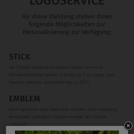
LOGOSERVICE
Für diese Kleidung stehen Ihnen
folgende Möglichkeiten zur
Personalisierung zur Verfügung:
STICK
Ab 1 Stück möglich in vielen Farben. 5mm ist
Mindesthöhe bei einem Schriftzug. Für Logos und
Namen optimal. Waschbar bis zu 95°C.
EMBLEM
Kann gestickt oder bedruckt werden. Sehr vielseitig
einsetzbar und beim Sticken wieder ab 1 Stück
möglich.