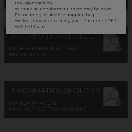
the calendar icon.
Without an appointment, there may be a wait.
Please bring a suitable shopping bag.
We look forward to seeing you – The entire DER
WALTER Team
INFORMATIONSFOLDER
FÜR HLW KOMMUNIKATION &
MEDIENDESIGN
INFORMATIONSFOLDER
FÜR HLW UMWELT &
NACHHALTIGKEITSMANAGEMENT