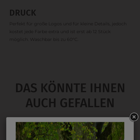
DRUCK
Perfekt für große Logos und für kleine Details, jedoch
kostet jede Farbe extra und ist erst ab 12 Stück
möglich. Waschbar bis zu 60°C.
DAS KÖNNTE IHNEN
AUCH GEFALLEN