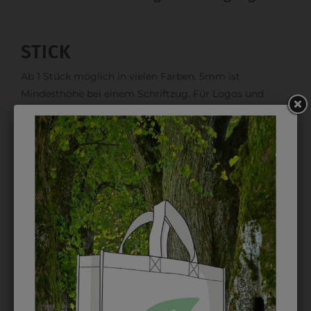
STICK
Ab 1 Stück möglich in vielen Farben. 5mm ist
Mindesthöhe bei einem Schriftzug. Für Logos und
Namen optimal. Waschbar bis zu 95°C.
EMBLEM
Kann gestickt oder bedruckt werden. Sehr vielseitig
einsetzbar und beim Sticken wieder ab 1 Stück
möglich.
DRUCK
Perfekt für große Logos und für kleine Details, jedoch
kostet jede Farbe extra und ist erst ab 12 Stück
möglich. Waschbar bis zu 60°C.