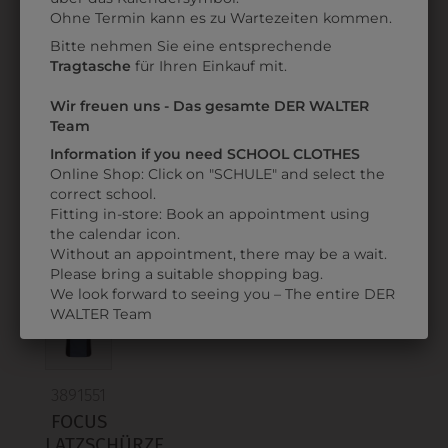
Datenschutzerklärung
bzw. im
Impressum
Ohne Termin kann es zu Wartezeiten kommen.
Bitte nehmen Sie eine entsprechende
Tragtasche
für Ihren Einkauf mit.
6LSW05A194104
3890990
LATZSCHÜRZE 90
LATZSCHÜRZE
Wir freuen uns - Das gesamte DER WALTER
EBENHOLZGRAU
GRAU DENIM
Team
€ 33,90
€ 75,90
Information if you need SCHOOL CLOTHES
Online Shop: Click on "SCHULE" and select the
correct school.
ZULETZT ANGESEHEN
Fitting in-store: Book an appointment using
the calendar icon.
Without an appointment, there may be a wait.
Please bring a suitable shopping bag.
We look forward to seeing you – The entire DER
WALTER Team
3891551
FOCUS
LATZSCHÜRZE