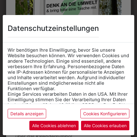
Datenschutzeinstellungen
DAS KÖNNTE IHNEN
Wir benötigen Ihre Einwilligung, bevor Sie unsere
Website besuchen können. Wir verwenden Cookies und
AUCH GEFALLEN
andere Technologien. Einige sind essenziell, andere
verbessern Ihre Erfahrung. Personenbezogene Daten
wie IP-Adressen können für personalisierte Anzeigen
Informationen wenn Sie
und Inhalte verarbeitet werden. Aufgrund individueller
Einstellungen sind möglicherweise nicht alle
Kleidung
Funktionen verfügbar.
Einige Services verarbeiten Daten in den USA. Mit Ihrer
für die SCHULE
Einwilligung stimmen Sie der Verarbeitung Ihrer Daten
benötigen
in den USA gemäß Art. 49 (1) lit. a GDPR zu. Der EuGH
stuft die USA als Land mit unzureichendem Datenschutz
Details anzeigen
Cookies Konfigurieren
Online Shop
: Klick auf SCHULE in der
ein, und es besteht das Risiko, dass US-Behörden
Daten ohne Klagemöglichkeit für Europäer überwachen.
Kategorie und die richtige Schule auswählen.
Alle Cookies ablehnen
Alle Cookies erlauben
Anprobe
Vorort im Geschäft:
Termin buchen
Weitere Informationen finden sie in unserer
über das Kalendersymbol.