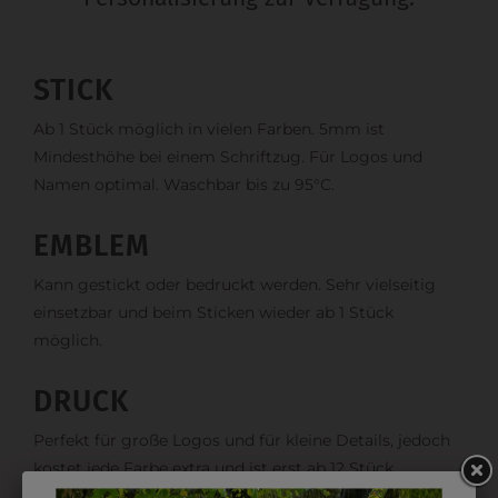
STICK
Ab 1 Stück möglich in vielen Farben. 5mm ist
Mindesthöhe bei einem Schriftzug. Für Logos und
Namen optimal. Waschbar bis zu 95°C.
EMBLEM
Kann gestickt oder bedruckt werden. Sehr vielseitig
einsetzbar und beim Sticken wieder ab 1 Stück
möglich.
DRUCK
Perfekt für große Logos und für kleine Details, jedoch
kostet jede Farbe extra und ist erst ab 12 Stück
möglich. Waschbar bis zu 60°C.