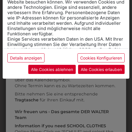
Website besuchen können. Wir verwenden Cookies und
andere Technologien. Einige sind essenziell, andere
verbessern Ihre Erfahrung. Personenbezogene Daten
wie IP-Adressen können für personalisierte Anzeigen
Informationen wenn Sie
9DGW0715701
und Inhalte verarbeitet werden. Aufgrund individueller
Einstellungen sind möglicherweise nicht alle
DAMENGILET MIT 3
Kleidung
Funktionen verfügbar.
TASCHEN
Einige Services verarbeiten Daten in den USA. Mit Ihrer
für die SCHULE
POLYESTER
Einwilligung stimmen Sie der Verarbeitung Ihrer Daten
benötigen
in den USA gemäß Art. 49 (1) lit. a GDPR zu. Der EuGH
€ 73,90
stuft die USA als Land mit unzureichendem Datenschutz
Details anzeigen
Cookies Konfigurieren
Online Shop
: Klick auf SCHULE in der
ein, und es besteht das Risiko, dass US-Behörden
Daten ohne Klagemöglichkeit für Europäer überwachen.
Kategorie und die richtige Schule auswählen.
Alle Cookies ablehnen
Alle Cookies erlauben
ZULETZT ANGESEHEN
Anprobe
Vorort im Geschäft:
Termin buchen
Weitere Informationen finden sie in unserer
über das Kalendersymbol.
Datenschutzerklärung
bzw. im
Impressum
Ohne Termin kann es zu Wartezeiten kommen.
Bitte nehmen Sie eine entsprechende
Tragtasche
für Ihren Einkauf mit.
Wir freuen uns - Das gesamte DER WALTER
Team
1P02823101
Information if you need SCHOOL CLOTHES
Online Shop: Click on "SCHULE" and select the