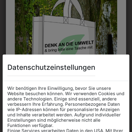
Datenschutzeinstellungen
0TW569401
0TW02102055
KINDERWESTE MIT
KINDER SWEATER
Wir benötigen Ihre Einwilligung, bevor Sie unsere
Website besuchen können. Wir verwenden Cookies und
SCHULLOGO
MIT SCHULLOGO
andere Technologien. Einige sind essenziell, andere
€ 58,90
€ 24,90
verbessern Ihre Erfahrung. Personenbezogene Daten
wie IP-Adressen können für personalisierte Anzeigen
Informationen wenn Sie
und Inhalte verarbeitet werden. Aufgrund individueller
Einstellungen sind möglicherweise nicht alle
Kleidung
Funktionen verfügbar.
Einige Services verarbeiten Daten in den USA. Mit Ihrer