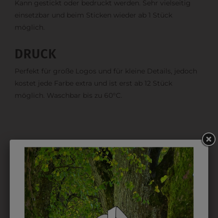
Kann gestickt oder bedruckt werden. Sehr vielseitig
einsetzbar und beim Sticken wieder ab 1 Stück
möglich.
DRUCK
Perfekt für große Logos und für kleine Details, jedoch
kostet jede Farbe extra und ist erst ab 12 Stück
möglich. Waschbar bis zu 60°C.
DAS KÖNNTE IHNEN
AUCH GEFALLEN