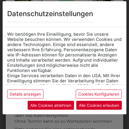
Datenschutzeinstellungen
Wir benötigen Ihre Einwilligung, bevor Sie unsere
Website besuchen können. Wir verwenden Cookies und
andere Technologien. Einige sind essenziell, andere
verbessern Ihre Erfahrung. Personenbezogene Daten
wie IP-Adressen können für personalisierte Anzeigen
Informationen wenn Sie
und Inhalte verarbeitet werden. Aufgrund individueller
Einstellungen sind möglicherweise nicht alle
Kleidung
Funktionen verfügbar.
1TW503701
1TW504501
Einige Services verarbeiten Daten in den USA. Mit Ihrer
für die SCHULE
STRICKWESTE MIT
DAMENPULLOVER
Einwilligung stimmen Sie der Verarbeitung Ihrer Daten
benötigen
in den USA gemäß Art. 49 (1) lit. a GDPR zu. Der EuGH
SCHULLOGO
DUNKELBLAU MIT
stuft die USA als Land mit unzureichendem Datenschutz
SCHULLOGO
Details anzeigen
Cookies Konfigurieren
Online Shop
: Klick auf SCHULE in der
ein, und es besteht das Risiko, dass US-Behörden
€ 59,90
Daten ohne Klagemöglichkeit für Europäer überwachen.
Kategorie und die richtige Schule auswählen.
€ 57,90
Alle Cookies ablehnen
Alle Cookies erlauben
Anprobe
Vorort im Geschäft:
Termin buchen
Weitere Informationen finden sie in unserer
über das Kalendersymbol.
Datenschutzerklärung
bzw. im
Impressum
Ohne Termin kann es zu Wartezeiten kommen.