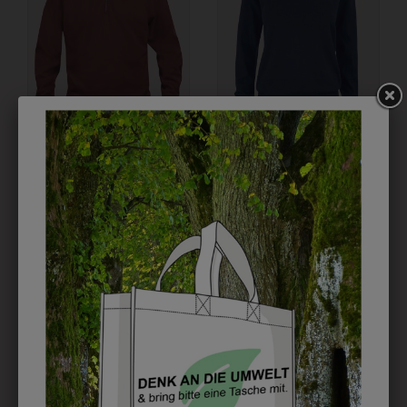
+
1TW02103338
1TW35541701
TROYER WEINROT
DAMENPULLOVER
MIT SCHULLOGO
NAVY MIT
SCHULLOGO
€ 39,90
€ 59,90