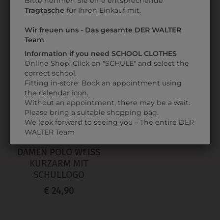
Bitte nehmen Sie eine entsprechende
Tragtasche
für Ihren Einkauf mit.
Wir freuen uns - Das gesamte DER WALTER
Team
Information if you need SCHOOL CLOTHES
Online Shop: Click on "SCHULE" and select the
correct school.
Fitting in-store: Book an appointment using
the calendar icon.
Without an appointment, there may be a wait.
Please bring a suitable shopping bag.
We look forward to seeing you – The entire DER
WALTER Team
1TW02823101
DAMEN POLO WEISS K
URZARM MIT S
CHULLOGO
€ 24,90