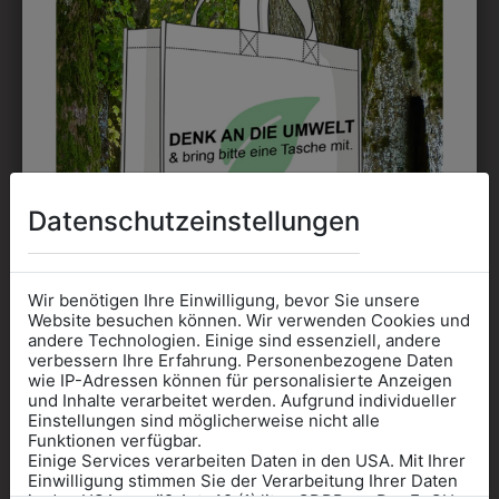
0KIH01LA39110
9KHW09BL01
Datenschutzeinstellungen
KNABENHEMD
KINDERHOSE
DUNKELBLAU
€ 46,90
€ 69,90
Wir benötigen Ihre Einwilligung, bevor Sie unsere
Website besuchen können. Wir verwenden Cookies und
andere Technologien. Einige sind essenziell, andere
verbessern Ihre Erfahrung. Personenbezogene Daten
wie IP-Adressen können für personalisierte Anzeigen
Informationen wenn Sie
und Inhalte verarbeitet werden. Aufgrund individueller
Einstellungen sind möglicherweise nicht alle
Kleidung
Funktionen verfügbar.
Einige Services verarbeiten Daten in den USA. Mit Ihrer
für die SCHULE
Einwilligung stimmen Sie der Verarbeitung Ihrer Daten