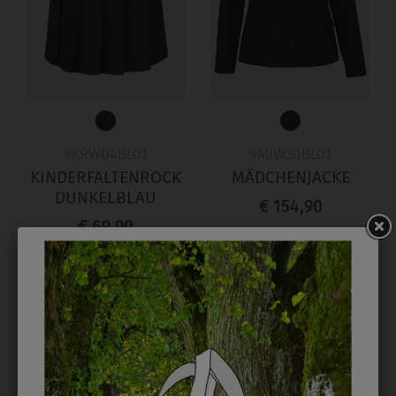
9KRW04BL01
9MJW30BL01
KINDERFALTENROCK
MÄDCHENJACKE
DUNKELBLAU
€ 154,90
€ 69,90