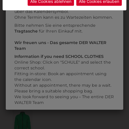
Alle Cookies ablehnen
Alle Cookies erlauben
Anprobe
Vorort im Geschäft:
Termin buchen
Weitere Informationen finden sie in unserer
über das Kalendersymbol.
Datenschutzerklärung
bzw. im
Impressum
Ohne Termin kann es zu Wartezeiten kommen.
Bitte nehmen Sie eine entsprechende
Tragtasche
für Ihren Einkauf mit.
Wir freuen uns - Das gesamte DER WALTER
365132
302091018
Team
REGENJACKE
SOFTSHELLJACKE
Information if you need SCHOOL CLOTHES
UNGEFÜTTERT
ORANGE
Online Shop: Click on "SCHULE" and select the
€ 17,90
€ 49,90
correct school.
Fitting in-store: Book an appointment using
the calendar icon.
Without an appointment, there may be a wait.
Please bring a suitable shopping bag.
ZULETZT ANGESEHEN
We look forward to seeing you – The entire DER
WALTER Team