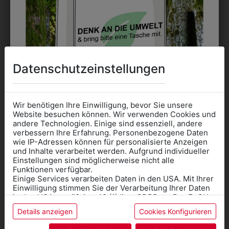
Perfekt für große Logos und für kleine Details, jedoch
kostet jede Farbe extra und ist erst ab 12 Stück
möglich. Waschbar bis zu 60°C.
Datenschutzeinstellungen
Wir benötigen Ihre Einwilligung, bevor Sie unsere
DAS KÖNNTE IHNEN
Website besuchen können. Wir verwenden Cookies und
andere Technologien. Einige sind essenziell, andere
verbessern Ihre Erfahrung. Personenbezogene Daten
AUCH GEFALLEN
wie IP-Adressen können für personalisierte Anzeigen
Informationen wenn Sie
und Inhalte verarbeitet werden. Aufgrund individueller
Einstellungen sind möglicherweise nicht alle
Kleidung
Funktionen verfügbar.
Einige Services verarbeiten Daten in den USA. Mit Ihrer
für die SCHULE
Einwilligung stimmen Sie der Verarbeitung Ihrer Daten
benötigen
in den USA gemäß Art. 49 (1) lit. a GDPR zu. Der EuGH
stuft die USA als Land mit unzureichendem Datenschutz
Details anzeigen
Cookies Konfigurieren
Online Shop
: Klick auf SCHULE in der
ein, und es besteht das Risiko, dass US-Behörden
Daten ohne Klagemöglichkeit für Europäer überwachen.
Kategorie und die richtige Schule auswählen.