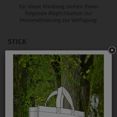
Für diese Kleidung stehen Ihnen
folgende Möglichkeiten zur
Personalisierung zur Verfügung:
STICK
Ab 1 Stück möglich in vielen Farben. 5mm ist
Mindesthöhe bei einem Schriftzug. Für Logos und
Namen optimal. Waschbar bis zu 95°C.
EMBLEM
Kann gestickt oder bedruckt werden. Sehr vielseitig
einsetzbar und beim Sticken wieder ab 1 Stück
möglich.
DRUCK