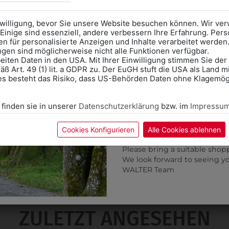
Anprobe
Vorort im Geschäft
das Kalendersymbol.
nwilligung, bevor Sie unsere Website besuchen können. Wir v
Ohne Termin kann es zu Wa
Einige sind essenziell, andere verbessern Ihre Erfahrung. P
n für personalisierte Anzeigen und Inhalte verarbeitet werden
Bitte nehmen Sie eine ent
ungen sind möglicherweise nicht alle Funktionen verfügbar.
für Ihren Einkauf mit.
eiten Daten in den USA. Mit Ihrer Einwilligung stimmen Sie der
ß Art. 49 (1) lit. a GDPR zu. Der EuGH stuft die USA als Land 
Wir freuen uns - Das gesa
es besteht das Risiko, dass US-Behörden Daten ohne Klagemögl
Information if you need S
Online Shop: Click on "SCHUL
 finden sie in unserer
Datenschutzerklärung
bzw. im
Impressu
correct school.
Fitting in-store: Book an ap
calendar icon.
Cookies Konfigurieren
Alle Cookies ablehnen
0TW021020580
0TW02102055
Without an appointment, the
Please bring a suitable shop
KINDER SWEATER MI
KINDER SWEATER MIT
We look forward to seeing y
SCHULLOGO
SCHULLOGO
WALTER Team
€ 24,90
€ 24,90
ZULETZT ANGESEHEN