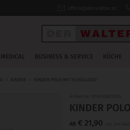
office@derwalter.at
MEDICAL
BUSINESS & SERVICE
KÜCHE
AG
›
KINDER
›
KINDER POLO MIT SCHULLOGO
Artikel-Nr. 0TW02823200
KINDER POL
€ 21,90
AB
inkl. 20% MwS