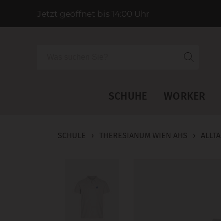
Jetzt geöffnet bis 14:00 Uhr
Suche
SCHUHE
WORKER
SCHULE
›
THERESIANUM WIEN AHS
›
ALLT