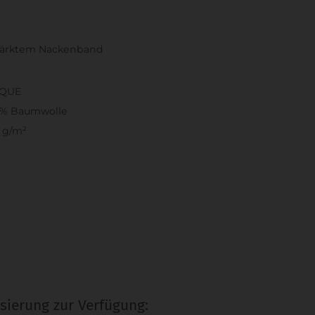
stärktem Nackenband
IQUE
0% Baumwolle
 g/m²
sierung zur Verfügung: