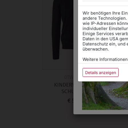
Wir benötigen Ihre Ei
andere Technologien. 
wie IP-Adressen könne
individueller Einstell
Einige Services verarb
Daten in den USA gemä
Datenschutz ein, und 
überwachen.
Weitere Informationen
Details anzeigen
0TW569401
KINDERWESTE MIT
SCHULLOGO
€ 58,90