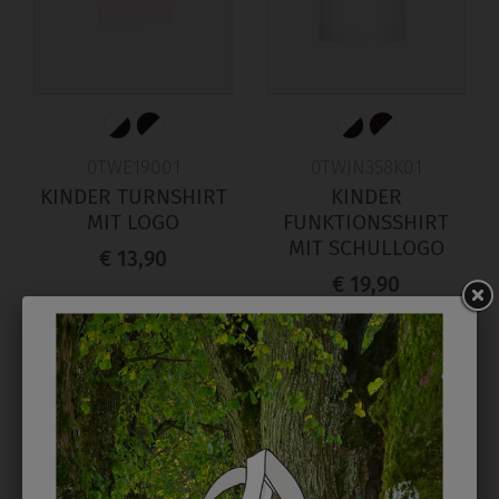
0TWE19001
0TWJN358K01
KINDER TURNSHIRT
KINDER
MIT LOGO
FUNKTIONSSHIRT
MIT SCHULLOGO
€ 13,90
€ 19,90