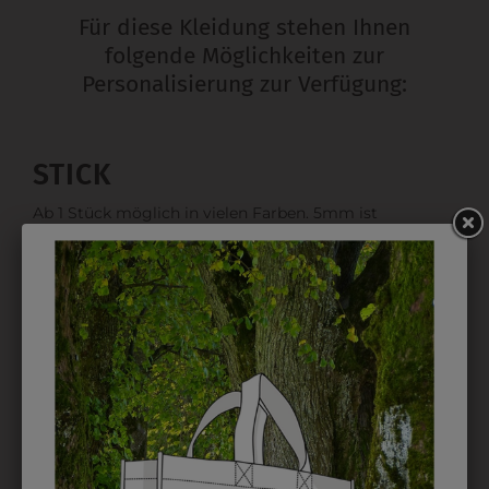
Für diese Kleidung stehen Ihnen
folgende Möglichkeiten zur
Personalisierung zur Verfügung:
STICK
Ab 1 Stück möglich in vielen Farben. 5mm ist
Mindesthöhe bei einem Schriftzug. Für Logos und
Namen optimal. Waschbar bis zu 95°C.
EMBLEM
Kann gestickt oder bedruckt werden. Sehr vielseitig
einsetzbar und beim Sticken wieder ab 1 Stück
möglich.
DRUCK