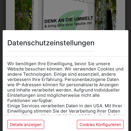
Perfekt für große Logos und für kleine Details, jedoch
kostet jede Farbe extra und ist erst ab 12 Stück
möglich. Waschbar bis zu 60°C.
Datenschutzeinstellungen
Wir benötigen Ihre Einwilligung, bevor Sie unsere
DAS KÖNNTE IHNEN
Website besuchen können. Wir verwenden Cookies und
andere Technologien. Einige sind essenziell, andere
AUCH GEFALLEN
verbessern Ihre Erfahrung. Personenbezogene Daten
wie IP-Adressen können für personalisierte Anzeigen
Informationen wenn Sie
und Inhalte verarbeitet werden. Aufgrund individueller
Einstellungen sind möglicherweise nicht alle
Kleidung
Funktionen verfügbar.
Einige Services verarbeiten Daten in den USA. Mit Ihrer
für die SCHULE
Einwilligung stimmen Sie der Verarbeitung Ihrer Daten
benötigen
in den USA gemäß Art. 49 (1) lit. a GDPR zu. Der EuGH
stuft die USA als Land mit unzureichendem Datenschutz
Details anzeigen
Cookies Konfigurieren
Online Shop
: Klick auf SCHULE in der
ein, und es besteht das Risiko, dass US-Behörden