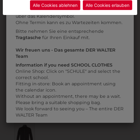
Daten ohne Klagemöglichkeit für Europäer überwachen.
Kategorie und die richtige Schule auswählen.
Alle Cookies ablehnen
Alle Cookies erlauben
Anprobe
Vorort im Geschäft:
Termin buchen
Weitere Informationen finden sie in unserer
über das Kalendersymbol.
Datenschutzerklärung
bzw. im
Impressum
Ohne Termin kann es zu Wartezeiten kommen.
Bitte nehmen Sie eine entsprechende
Tragtasche
für Ihren Einkauf mit.
365132
302091018
Wir freuen uns - Das gesamte DER WALTER
REGENJACKE
SOFTSHELLJACKE
Team
UNGEFÜTTERT
ORANGE
Information if you need SCHOOL CLOTHES
Online Shop: Click on "SCHULE" and select the
€ 17,90
€ 49,90
correct school.
Fitting in-store: Book an appointment using
the calendar icon.
Without an appointment, there may be a wait.
ZULETZT ANGESEHEN
Please bring a suitable shopping bag.
We look forward to seeing you – The entire DER
WALTER Team