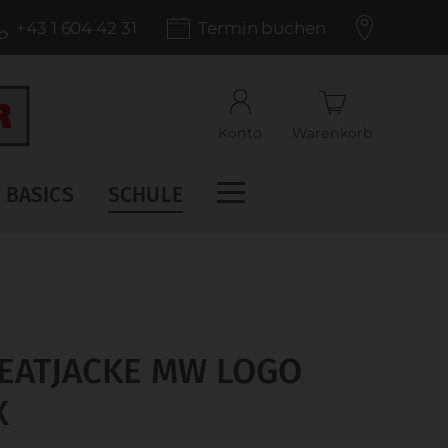
+43 1 604 42 31
Termin buchen
Konto
Warenkorb
BASICS
SCHULE
EATJACKE MW LOGO
X