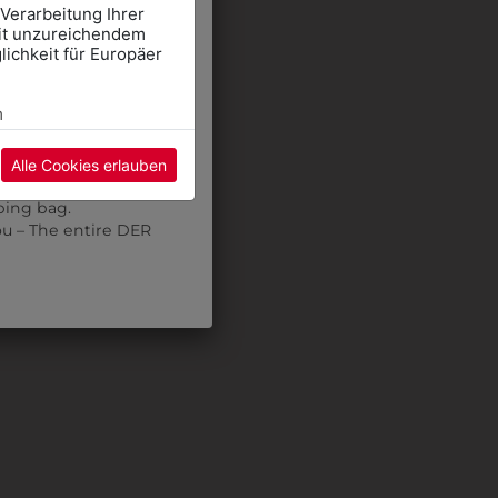
 Verarbeitung Ihrer
mit unzureichendem
mte DER WALTER Team
ichkeit für Europäer
CHOOL CLOTHES
E" and select the
m
pointment using the
Alle Cookies erlauben
re may be a wait.
ping bag.
ou – The entire DER