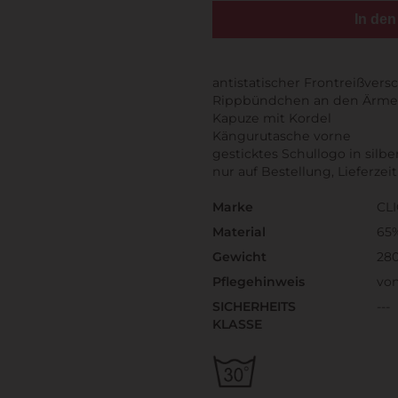
In de
antistatischer Frontreißvers
Rippbündchen an den Ärme
Kapuze mit Kordel
Kängurutasche vorne
gesticktes Schullogo in silb
nur auf Bestellung, Lieferzei
Marke
CL
Material
65
Gewicht
28
Pflegehinweis
von
SICHERHEITS
---
KLASSE