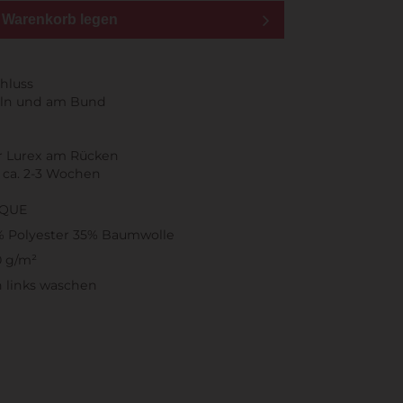
n Warenkorb legen
chluss
ln und am Bund
er Lurex am Rücken
t ca. 2-3 Wochen
IQUE
% Polyester 35% Baumwolle
0 g/m²
 links waschen