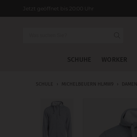
Jetzt geöffnet bis 20:00 Uhr
Suche
SCHUHE
WORKER
SCHULE
›
MICHELBEUERN HLMW9
›
DAME