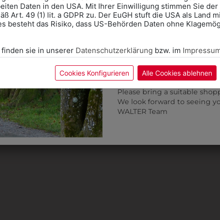
eiten Daten in den USA. Mit Ihrer Einwilligung stimmen Sie der
ß Art. 49 (1) lit. a GDPR zu. Der EuGH stuft die USA als Land 
ZULETZT ANGESEHEN
Wir freuen uns - Das gesa
es besteht das Risiko, dass US-Behörden Daten ohne Klagemögl
Information if you need S
Online Shop: Click on "SCHUL
 finden sie in unserer
Datenschutzerklärung
bzw. im
Impressu
correct school.
Fitting in-store: Book an ap
calendar icon.
Cookies Konfigurieren
Alle Cookies ablehnen
Without an appointment, the
Please bring a suitable shop
We look forward to seeing y
WALTER Team