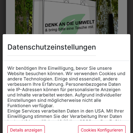
DAS KÖNNTE IHNEN
Datenschutzeinstellungen
AUCH GEFALLEN
Wir benötigen Ihre Einwilligung, bevor Sie unsere
Website besuchen können. Wir verwenden Cookies und
ZULETZT ANGESEHEN
andere Technologien. Einige sind essenziell, andere
verbessern Ihre Erfahrung. Personenbezogene Daten
wie IP-Adressen können für personalisierte Anzeigen
Informationen wenn Sie
und Inhalte verarbeitet werden. Aufgrund individueller
Einstellungen sind möglicherweise nicht alle
Kleidung
Funktionen verfügbar.
Einige Services verarbeiten Daten in den USA. Mit Ihrer
für die SCHULE
Einwilligung stimmen Sie der Verarbeitung Ihrer Daten
benötigen
in den USA gemäß Art. 49 (1) lit. a GDPR zu. Der EuGH
stuft die USA als Land mit unzureichendem Datenschutz
1TW02103401
Details anzeigen
Cookies Konfigurieren
Online Shop
: Klick auf SCHULE in der
ein, und es besteht das Risiko, dass US-Behörden