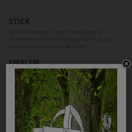
STICK
Ab 1 Stück möglich in vielen Farben. 5mm ist
Mindesthöhe bei einem Schriftzug. Für Logos und
Namen optimal. Waschbar bis zu 95°C.
EMBLEM
Kann gestickt oder bedruckt werden. Sehr vielseitig
einsetzbar und beim Sticken wieder ab 1 Stück
möglich.
DRUCK
Perfekt für große Logos und für kleine Details, jedoch
kostet jede Farbe extra und ist erst ab 12 Stück
möglich. Waschbar bis zu 60°C.