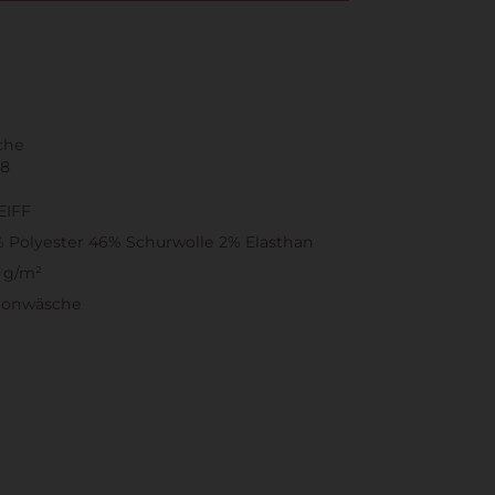
che
38
EIFF
 Polyester 46% Schurwolle 2% Elasthan
 g/m²
honwäsche