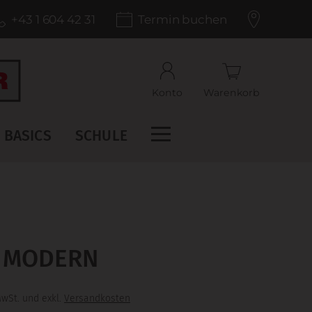
+43 1 604 42 31
Termin buchen
Konto
Warenkorb
BASICS
SCHULE
 MODERN
MwSt. und exkl.
Versandkosten