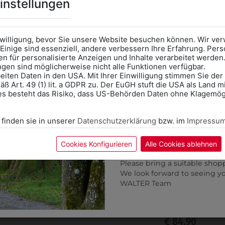
Online Shop
: Klick auf SCHU
instellungen
Kategorie und die richtige 
Anprobe
Vorort im Geschäft
das Kalendersymbol.
nwilligung, bevor Sie unsere Website besuchen können. Wir v
Ohne Termin kann es zu Wa
Einige sind essenziell, andere verbessern Ihre Erfahrung. P
n für personalisierte Anzeigen und Inhalte verarbeitet werden
Bitte nehmen Sie eine ent
ungen sind möglicherweise nicht alle Funktionen verfügbar.
für Ihren Einkauf mit.
eiten Daten in den USA. Mit Ihrer Einwilligung stimmen Sie der
ß Art. 49 (1) lit. a GDPR zu. Der EuGH stuft die USA als Land 
Wir freuen uns - Das gesa
es besteht das Risiko, dass US-Behörden Daten ohne Klagemögl
Information if you need S
Online Shop: Click on "SCHUL
 finden sie in unserer
Datenschutzerklärung
bzw. im
Impressu
correct school.
Fitting in-store: Book an ap
calendar icon.
Cookies Konfigurieren
Alle Cookies ablehnen
Without an appointment, the
Please bring a suitable shop
We look forward to seeing y
317152740014
9DGW17GR01
WALTER Team
AMENGILET GLENCHECK
DAMENGILET DUNKELG
KURZ
€ 85,90
€ 84,90