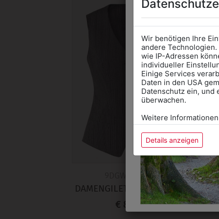
Datenschutze
Wir benötigen Ihre Ei
andere Technologien. 
wie IP-Adressen könne
individueller Einstell
Einige Services verarb
Daten in den USA gemä
Datenschutz ein, und 
überwachen.
Weitere Informationen
Details anzeigen
9DGW0749580
DAMENGILET STRESEMANN
D
€ 89,90