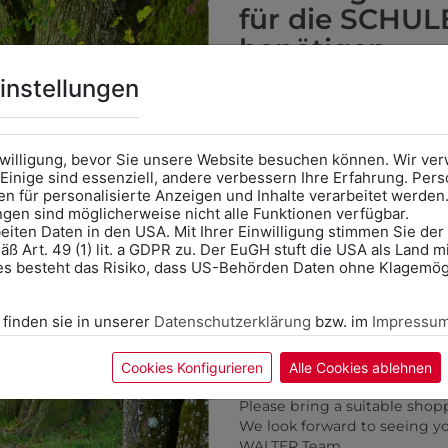
für die SCHUL
benötigen
3413030SCHW
313177000011
Online Shop
: Klick auf SCHU
instellungen
Kategorie und die richtige 
ASSISCHER LEDERGÜRTEL
HERRENHOSE SF BASI
Anprobe
Vorort im Geschäft
€ 22,90
€ 79,90
das Kalendersymbol.
nwilligung, bevor Sie unsere Website besuchen können. Wir v
Ohne Termin kann es zu Wa
Einige sind essenziell, andere verbessern Ihre Erfahrung. P
n für personalisierte Anzeigen und Inhalte verarbeitet werden
Bitte nehmen Sie eine ent
ungen sind möglicherweise nicht alle Funktionen verfügbar.
für Ihren Einkauf mit.
eiten Daten in den USA. Mit Ihrer Einwilligung stimmen Sie der
ß Art. 49 (1) lit. a GDPR zu. Der EuGH stuft die USA als Land 
ZULETZT ANGESEHEN
Wir freuen uns - Das gesa
es besteht das Risiko, dass US-Behörden Daten ohne Klagemögl
Information if you need S
Online Shop: Click on "SCHUL
 finden sie in unserer
Datenschutzerklärung
bzw. im
Impressu
correct school.
Fitting in-store: Book an ap
calendar icon.
Cookies Konfigurieren
Alle Cookies ablehnen
Without an appointment, the
Please bring a suitable shop
We look forward to seeing y
WALTER Team