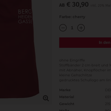
€ 30,90
AB
inkl. 20% Mw
Farbe: cherry
In de
ohne Eingriffe
Stoffbänder 2 cm breit und 
mit Abnäher, Knopflöcher i
kleine Gehschlitze
gedrucktes Schullogo am li
Marke
DE
Material
65
Gewicht
215
Maße
90 