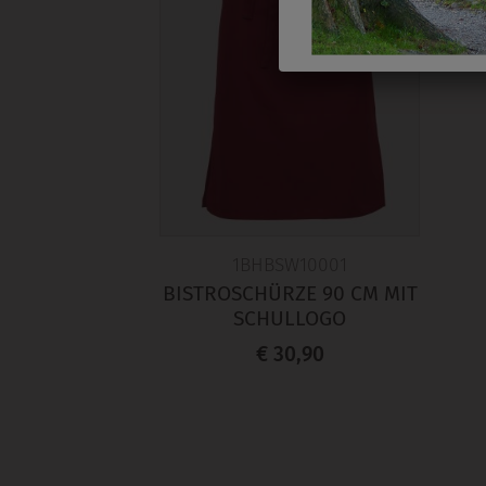
1BHBSW10001
BISTROSCHÜRZE 90 CM MIT
SCHULLOGO
€ 30,90