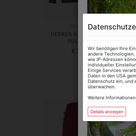
Datenschutze
3JN659002
KL
HERREN V-AUSSCHNITT
PULLOVER
Wir benötigen Ihre Ei
€ 39,90
andere Technologien. 
wie IP-Adressen könne
individueller Einstell
Einige Services verarb
Daten in den USA gemä
Datenschutz ein, und 
überwachen.
Weitere Informationen
Details anzeigen