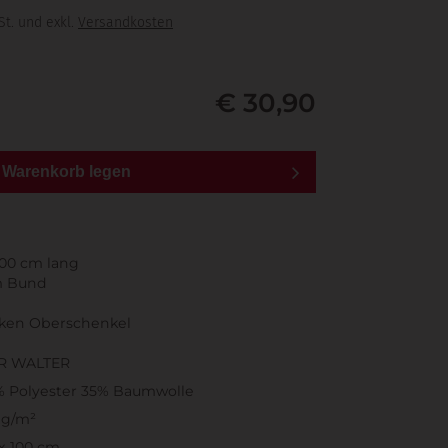
St. und exkl.
Versandkosten
€ 30,90
n Warenkorb legen
100 cm lang
m Bund
nken Oberschenkel
R WALTER
% Polyester 35% Baumwolle
 g/m²
x 100 cm