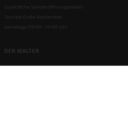
zusätzliche Sonderöffnungszeiten
Juni bis Ende September
samstags 09:00 - 14:00 Uhr
DER WALTER
Schuhe
Worker
Medical
Business & Service
Küche
Basics
Schule