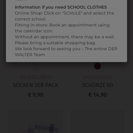
Information if you need SCHOOL CLOTHES
Online Shop: Click on "SCHULE" and select the
correct school.
Fitting in-store: Book an appointment using
the calendar icon.
Without an appointment, there may be a wait.
Please bring a suitable shopping bag.
We look forward to seeing you – The entire DER
WALTER Team
3QUARTERM13
6HSW603910
SOCKEN 3ER PACK
SCHÜRZE 60
€ 9,90
€ 14,90