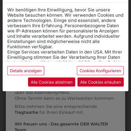
Wir benötigen Ihre Einwilligung, bevor Sie unsere
Website besuchen können. Wir verwenden Cookies und
andere Technologien. Einige sind essenziell, andere
verbessern Ihre Erfahrung. Personenbezogene Daten
wie IP-Adressen können für personalisierte Anzeigen
Informationen wenn Sie
und Inhalte verarbeitet werden. Aufgrund individueller
Einstellungen sind möglicherweise nicht alle
Kleidung
Funktionen verfügbar.
Einige Services verarbeiten Daten in den USA. Mit Ihrer
für die SCHULE
Einwilligung stimmen Sie der Verarbeitung Ihrer Daten
benötigen
in den USA gemäß Art. 49 (1) lit. a GDPR zu. Der EuGH
stuft die USA als Land mit unzureichendem Datenschutz
Details anzeigen
Cookies Konfigurieren
Online Shop
: Klick auf SCHULE in der
ein, und es besteht das Risiko, dass US-Behörden
3CHAMPO2WHT
3306081
Daten ohne Klagemöglichkeit für Europäer überwachen.
Kategorie und die richtige Schule auswählen.
BERUFSSCHUH
BERUFSSCHUH
Alle Cookies ablehnen
Alle Cookies erlauben
Anprobe
Vorort im Geschäft:
Termin buchen
CHAMP O2
TIGAU
Weitere Informationen finden sie in unserer
über das Kalendersymbol.
Datenschutzerklärung
bzw. im
Impressum
€ 59,90
€ 98,90
Ohne Termin kann es zu Wartezeiten kommen.
Bitte nehmen Sie eine entsprechende
Tragtasche
für Ihren Einkauf mit.
Wir freuen uns - Das gesamte DER WALTER
Team