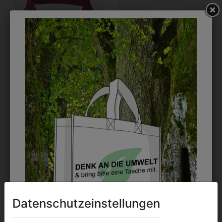
6HALS3910
1BHMB9201
HALSTUCH CHERRY
BASEBALLKAPPE
WEISS MIT LOGO
€ 5,90
€ 9,90
Datenschutzeinstellungen