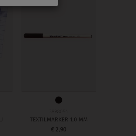
3898054
U
TEXTILMARKER 1,0 MM
€ 2,90