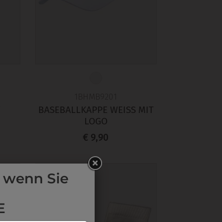
1BHMB9201
Y
BASEBALLKAPPE WEISS MIT L
OGO
€ 9,90
 wenn Sie
E