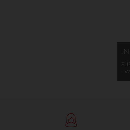
I
FÜ
- 