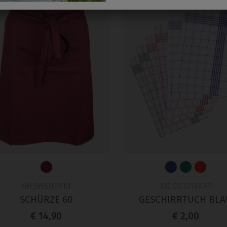
6HSW603910
330003216497
SCHÜRZE 60
GESCHIRRTUCH BLA
€ 14,90
€ 2,00