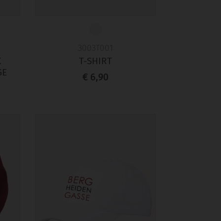
3003T001
K
T-SHIRT
GE
€ 6,90