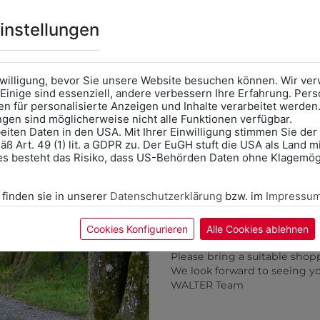
benötigen
Online Shop
: Klick auf SCHU
instellungen
Kategorie und die richtige 
Anprobe
Vorort im Geschäft
das Kalendersymbol.
nwilligung, bevor Sie unsere Website besuchen können. Wir v
Ohne Termin kann es zu Wa
Einige sind essenziell, andere verbessern Ihre Erfahrung. P
n für personalisierte Anzeigen und Inhalte verarbeitet werden
Bitte nehmen Sie eine ent
ungen sind möglicherweise nicht alle Funktionen verfügbar.
für Ihren Einkauf mit.
eiten Daten in den USA. Mit Ihrer Einwilligung stimmen Sie der
ß Art. 49 (1) lit. a GDPR zu. Der EuGH stuft die USA als Land 
Wir freuen uns - Das gesa
es besteht das Risiko, dass US-Behörden Daten ohne Klagemögl
Information if you need S
Online Shop: Click on "SCHUL
 finden sie in unserer
Datenschutzerklärung
bzw. im
Impressu
correct school.
3CHAMPO2WHT
3306081
Fitting in-store: Book an ap
ERUFSSCHUH CHAMP O2
BERUFSSCHUH TIGA
calendar icon.
Cookies Konfigurieren
Alle Cookies ablehnen
Without an appointment, the
€ 59,90
€ 98,90
Please bring a suitable shop
We look forward to seeing y
WALTER Team