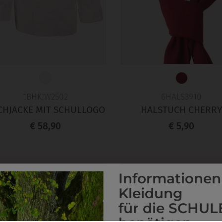
1BHKJW2502
6HALS3910
CHJACKE MIT SCHULLOGO
HALSTUCH CHERR
€ 58,90
€ 5,90
Informationen
Kleidung
für die SCHUL