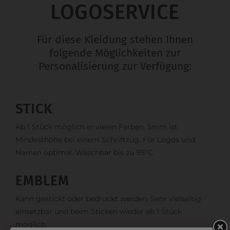
LOGOSERVICE
Für diese Kleidung stehen Ihnen
folgende Möglichkeiten zur
Personalisierung zur Verfügung:
STICK
Ab 1 Stück möglich in vielen Farben. 5mm ist
Mindesthöhe bei einem Schriftzug. Für Logos und
Namen optimal. Waschbar bis zu 95°C.
EMBLEM
Kann gestickt oder bedruckt werden. Sehr vielseitig
einsetzbar und beim Sticken wieder ab 1 Stück
möglich.