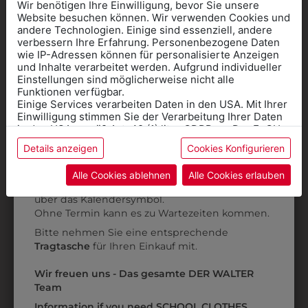
Wir benötigen Ihre Einwilligung, bevor Sie unsere
Website besuchen können. Wir verwenden Cookies und
andere Technologien. Einige sind essenziell, andere
verbessern Ihre Erfahrung. Personenbezogene Daten
wie IP-Adressen können für personalisierte Anzeigen
Informationen wenn Sie
und Inhalte verarbeitet werden. Aufgrund individueller
Einstellungen sind möglicherweise nicht alle
Kleidung
Funktionen verfügbar.
Einige Services verarbeiten Daten in den USA. Mit Ihrer
für die SCHULE
Einwilligung stimmen Sie der Verarbeitung Ihrer Daten
benötigen
in den USA gemäß Art. 49 (1) lit. a GDPR zu. Der EuGH
308255704
30870505
stuft die USA als Land mit unzureichendem Datenschutz
Details anzeigen
Cookies Konfigurieren
Online Shop
: Klick auf SCHULE in der
ein, und es besteht das Risiko, dass US-Behörden
DAMEN
DAMENKASACK
Daten ohne Klagemöglichkeit für Europäer überwachen.
Kategorie und die richtige Schule auswählen.
SCHLUPFKASACK
Alle Cookies ablehnen
Alle Cookies erlauben
€ 55,90
Anprobe
Vorort im Geschäft:
Termin buchen
Weitere Informationen finden sie in unserer
€ 49,90
über das Kalendersymbol.
Datenschutzerklärung
bzw. im
Impressum
Ohne Termin kann es zu Wartezeiten kommen.
Bitte nehmen Sie eine entsprechende
ZULETZT ANGESEHEN
Tragtasche
für Ihren Einkauf mit.
Wir freuen uns - Das gesamte DER WALTER
Team
Information if you need SCHOOL CLOTHES