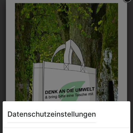
DRUCK
Perfekt für große Logos und für kleine Details, jedoch
kostet jede Farbe extra und ist erst ab 12 Stück
möglich. Waschbar bis zu 60°C.
DAS KÖNNTE IHNEN
AUCH GEFALLEN
Datenschutzeinstellungen