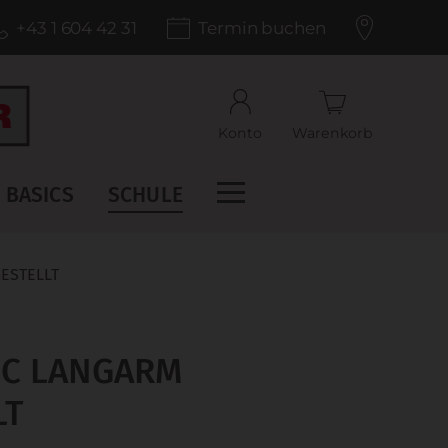
+43 1 604 42 31
Termin buchen
Konto
Warenkorb
BASICS
SCHULE
ESTELLT
IC LANGARM
LT