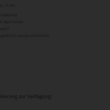
e - 5 cm
R WALTER
0% Baumwolle
 g/m²
egeleicht, wenig schleudern
sierung zur Verfügung: