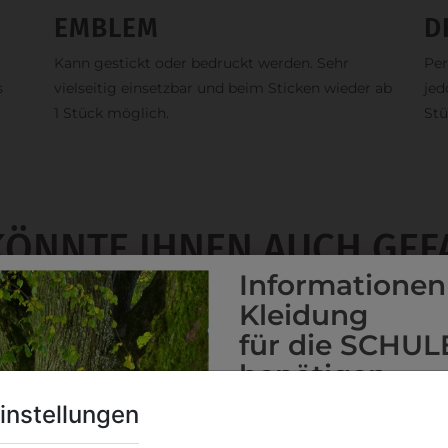
EMBLEM
D
Kann gestickt oder bedruckt werden. Sehr
Per
s
vielseitig einsetzbar und beim Sticken wieder ab
jed
1 Stück möglich.
Stü
KÖNNTE IHNEN AUCH GEF
Informationen
Kleidung
für die SCHUL
benötigen
Online Shop
: Klick auf SCHU
instellungen
Kategorie und die richtige 