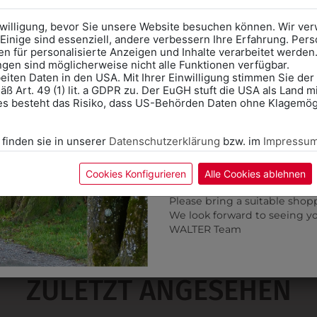
Anprobe
Vorort im Geschäft
das Kalendersymbol.
nwilligung, bevor Sie unsere Website besuchen können. Wir v
Ohne Termin kann es zu Wa
Einige sind essenziell, andere verbessern Ihre Erfahrung. P
n für personalisierte Anzeigen und Inhalte verarbeitet werden
Bitte nehmen Sie eine ent
ungen sind möglicherweise nicht alle Funktionen verfügbar.
für Ihren Einkauf mit.
eiten Daten in den USA. Mit Ihrer Einwilligung stimmen Sie der
ß Art. 49 (1) lit. a GDPR zu. Der EuGH stuft die USA als Land 
Wir freuen uns - Das gesa
es besteht das Risiko, dass US-Behörden Daten ohne Klagemögl
Information if you need S
Online Shop: Click on "SCHUL
 finden sie in unserer
Datenschutzerklärung
bzw. im
Impressu
correct school.
Fitting in-store: Book an ap
3413030SCHW
313177000011
calendar icon.
Cookies Konfigurieren
Alle Cookies ablehnen
ASSISCHER LEDERGÜRTEL
HERRENHOSE SF BASI
Without an appointment, the
Please bring a suitable shop
€ 25,90
€ 103,90
We look forward to seeing y
WALTER Team
ZULETZT ANGESEHEN