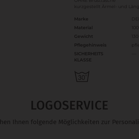
OHNE Brusttasche
kurzgestellt Ärmel- und Läng
Marke
DE
Material
10
Gewicht
130
Pflegehinweis
pfl
SICHERHEITS
---
KLASSE
LOGOSERVICE
ehen Ihnen folgende Möglichkeiten zur Personali