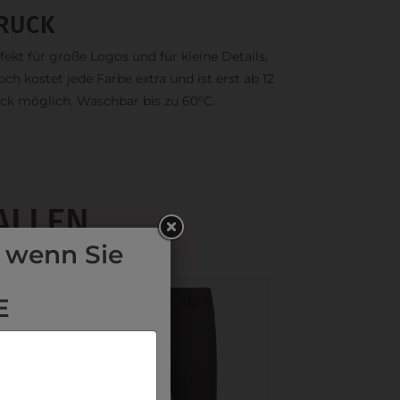
RUCK
fekt für große Logos und für kleine Details,
och kostet jede Farbe extra und ist erst ab 12
ck möglich. Waschbar bis zu 60°C.
ALLEN
 wenn Sie
E
LE in der
Schule auswählen.