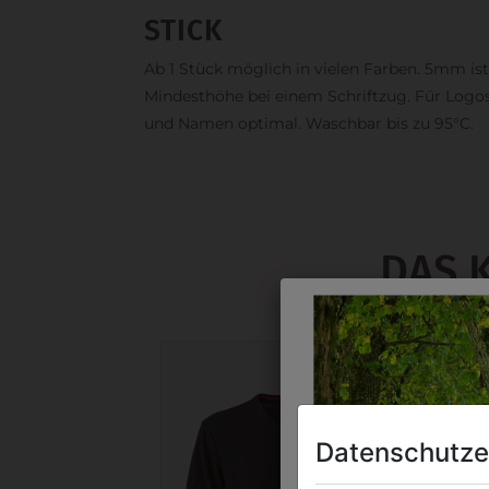
STICK
Ab 1 Stück möglich in vielen Farben. 5mm ist
Mindesthöhe bei einem Schriftzug. Für Logo
und Namen optimal. Waschbar bis zu 95°C.
DAS 
Datenschutze