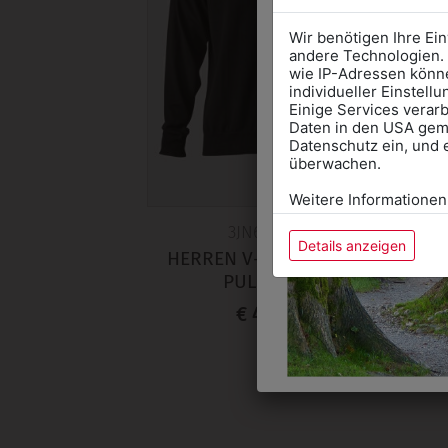
Wir benötigen Ihre Ei
andere Technologien. 
wie IP-Adressen könne
individueller Einstell
Einige Services verarb
Daten in den USA gemä
Datenschutz ein, und 
überwachen.
Weitere Informationen
3JN659002
Details anzeigen
KL
HERREN V-AUSSCHNITT
PULLOVER
€ 42,90