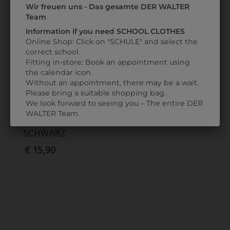
Wir freuen uns - Das gesamte DER WALTER
ZULETZT ANGESEHEN
Team
Information if you need SCHOOL CLOTHES
Online Shop: Click on "SCHULE" and select the
correct school.
Fitting in-store: Book an appointment using
the calendar icon.
Without an appointment, there may be a wait.
Please bring a suitable shopping bag.
We look forward to seeing you – The entire DER
6BAND194205
WALTER Team
BANDANA
SCHWARZ
€ 15,90