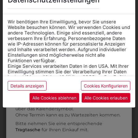
AUCH GEFALLEN
Wir benötigen Ihre Einwilligung, bevor Sie unsere
Website besuchen können. Wir verwenden Cookies und
andere Technologien. Einige sind essenziell, andere
verbessern Ihre Erfahrung. Personenbezogene Daten
wie IP-Adressen können für personalisierte Anzeigen
Informationen wenn Sie
und Inhalte verarbeitet werden. Aufgrund individueller
Einstellungen sind möglicherweise nicht alle
Kleidung
Funktionen verfügbar.
Einige Services verarbeiten Daten in den USA. Mit Ihrer
für die SCHULE
Einwilligung stimmen Sie der Verarbeitung Ihrer Daten
benötigen
in den USA gemäß Art. 49 (1) lit. a GDPR zu. Der EuGH
stuft die USA als Land mit unzureichendem Datenschutz
Details anzeigen
Cookies Konfigurieren
Online Shop
: Klick auf SCHULE in der
ein, und es besteht das Risiko, dass US-Behörden
Daten ohne Klagemöglichkeit für Europäer überwachen.
Kategorie und die richtige Schule auswählen.
Alle Cookies ablehnen
Alle Cookies erlauben
38841004
38841001
Anprobe
Vorort im Geschäft:
Termin buchen
Weitere Informationen finden sie in unserer
über das Kalendersymbol.
BANDANA
BANDANA
Datenschutzerklärung
bzw. im
Impressum
Ohne Termin kann es zu Wartezeiten kommen.
KOPFTUCH
KOPFTUCH
Bitte nehmen Sie eine entsprechende
€ 3,90
€ 3,90
Tragtasche
für Ihren Einkauf mit.