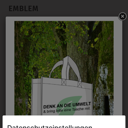
EMBLEM
Kann gestickt oder bedruckt werden. Sehr vielseitig
einsetzbar und beim Sticken wieder ab 1 Stück
möglich.
DRUCK
Perfekt für große Logos und für kleine Details, jedoch
kostet jede Farbe extra und ist erst ab 12 Stück
möglich. Waschbar bis zu 60°C.
DAS KÖNNTE IHNEN
Datenschutzeinstellungen