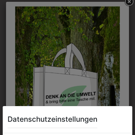
möglich.
DRUCK
Perfekt für große Logos und für kleine Details, jedoch
kostet jede Farbe extra und ist erst ab 12 Stück
möglich. Waschbar bis zu 60°C.
DAS KÖNNTE IHNEN
AUCH GEFALLEN
Datenschutzeinstellungen