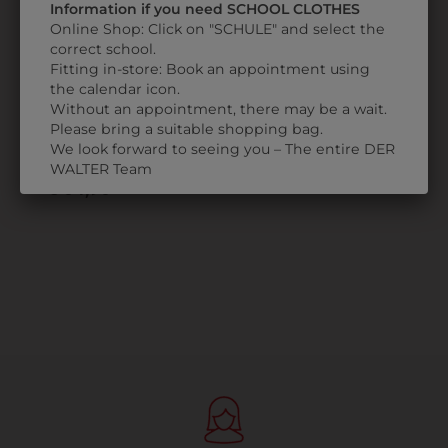
Information if you need SCHOOL CLOTHES
Online Shop: Click on "SCHULE" and select the
correct school.
Fitting in-store: Book an appointment using
the calendar icon.
320P02K19900
Without an appointment, there may be a wait.
Please bring a suitable shopping bag.
DAMENKOCHJACKE
We look forward to seeing you – The entire DER
CHIARA
WALTER Team
€ 64,90