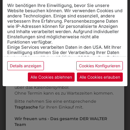
Wir benötigen Ihre Einwilligung, bevor Sie unsere
Website besuchen können. Wir verwenden Cookies und
andere Technologien. Einige sind essenziell, andere
verbessern Ihre Erfahrung. Personenbezogene Daten
wie IP-Adressen können für personalisierte Anzeigen
Informationen wenn Sie
und Inhalte verarbeitet werden. Aufgrund individueller
Einstellungen sind möglicherweise nicht alle
Kleidung
Funktionen verfügbar.
Einige Services verarbeiten Daten in den USA. Mit Ihrer
für die SCHULE
Einwilligung stimmen Sie der Verarbeitung Ihrer Daten
benötigen
in den USA gemäß Art. 49 (1) lit. a GDPR zu. Der EuGH
stuft die USA als Land mit unzureichendem Datenschutz
6DKJW250455
31002137A
Details anzeigen
Cookies Konfigurieren
Online Shop
: Klick auf SCHULE in der
ein, und es besteht das Risiko, dass US-Behörden
DAMEN KOCHJACKE
DAMENKOCHJACKE
D
Daten ohne Klagemöglichkeit für Europäer überwachen.
Kategorie und die richtige Schule auswählen.
Alle Cookies ablehnen
Alle Cookies erlauben
CLASSIC
LANGARM
Anprobe
Vorort im Geschäft:
Termin buchen
Weitere Informationen finden sie in unserer
über das Kalendersymbol.
Datenschutzerklärung
bzw. im
Impressum
€ 54,90
€ 54,90
Ohne Termin kann es zu Wartezeiten kommen.
Bitte nehmen Sie eine entsprechende
Tragtasche
für Ihren Einkauf mit.
ZULETZT ANGESEHEN
Wir freuen uns - Das gesamte DER WALTER
Team