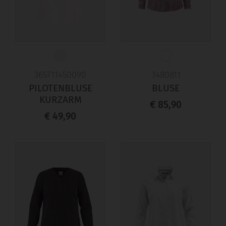
365711450090
3480811
PILOTENBLUSE
BLUSE
KURZARM
€ 85,90
€ 49,90