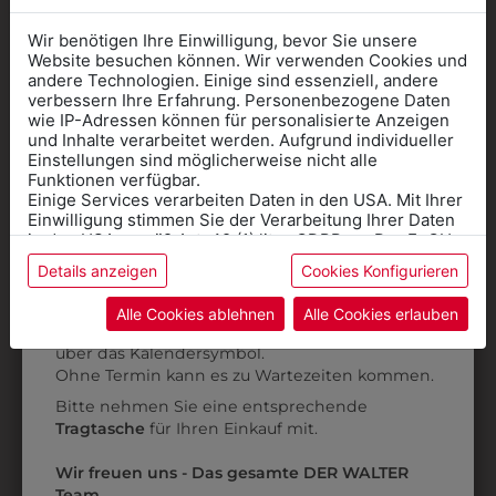
Wir benötigen Ihre Einwilligung, bevor Sie unsere
Website besuchen können. Wir verwenden Cookies und
andere Technologien. Einige sind essenziell, andere
verbessern Ihre Erfahrung. Personenbezogene Daten
+
wie IP-Adressen können für personalisierte Anzeigen
Informationen wenn Sie
und Inhalte verarbeitet werden. Aufgrund individueller
365801446050
365771446016
Einstellungen sind möglicherweise nicht alle
Kleidung
CHIFFON-BLUSE MIT
CHIFFONBLUSE
Funktionen verfügbar.
Einige Services verarbeiten Daten in den USA. Mit Ihrer
für die SCHULE
KRAGEN
KURZARM
Einwilligung stimmen Sie der Verarbeitung Ihrer Daten
benötigen
€ 60,90
€ 56,90
in den USA gemäß Art. 49 (1) lit. a GDPR zu. Der EuGH
stuft die USA als Land mit unzureichendem Datenschutz
Details anzeigen
Cookies Konfigurieren
Online Shop
: Klick auf SCHULE in der
ein, und es besteht das Risiko, dass US-Behörden
Daten ohne Klagemöglichkeit für Europäer überwachen.
Kategorie und die richtige Schule auswählen.
Alle Cookies ablehnen
Alle Cookies erlauben
Anprobe
Vorort im Geschäft:
Termin buchen
Weitere Informationen finden sie in unserer
über das Kalendersymbol.
Datenschutzerklärung
bzw. im
Impressum
Ohne Termin kann es zu Wartezeiten kommen.
Bitte nehmen Sie eine entsprechende
Tragtasche
für Ihren Einkauf mit.
Wir freuen uns - Das gesamte DER WALTER
Team