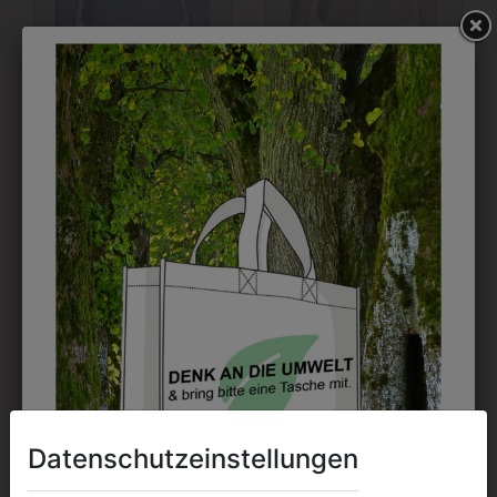
365701450029
365721120090
BLUSE PILOT
BLUSE STEHKRAGEN
LANGARM
1/1
€ 51,90
€ 60,90
Datenschutzeinstellungen