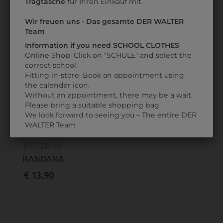
Tragtasche
für Ihren Einkauf mit.
KOPFTUCH
KOPFTUCH
Wir freuen uns - Das gesamte DER WALTER
€ 3,90
€ 3,90
Team
Information if you need SCHOOL CLOTHES
ZULETZT ANGESEHEN
Online Shop: Click on "SCHULE" and select the
correct school.
Fitting in-store: Book an appointment using
the calendar icon.
Without an appointment, there may be a wait.
Please bring a suitable shopping bag.
We look forward to seeing you – The entire DER
WALTER Team
37002148A
BANDANA
€ 13,90