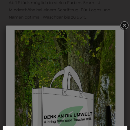
Ab 1 Stück möglich in vielen Farben. 5mm ist
Mindesthöhe bei einem Schriftzug. Für Logos und
Namen optimal. Waschbar bis zu 95°C.
EMBLEM
Kann gestickt oder bedruckt werden. Sehr vielseitig
einsetzbar und beim Sticken wieder ab 1 Stück
möglich.
DRUCK
Perfekt für große Logos und für kleine Details, jedoch
kostet jede Farbe extra und ist erst ab 12 Stück
möglich. Waschbar bis zu 60°C.