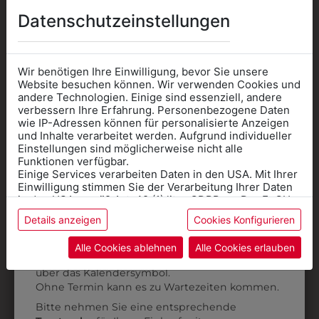
Datenschutzeinstellungen
DAS KÖNNTE IHNEN
AUCH GEFALLEN
Wir benötigen Ihre Einwilligung, bevor Sie unsere
Website besuchen können. Wir verwenden Cookies und
andere Technologien. Einige sind essenziell, andere
verbessern Ihre Erfahrung. Personenbezogene Daten
wie IP-Adressen können für personalisierte Anzeigen
Informationen wenn Sie
und Inhalte verarbeitet werden. Aufgrund individueller
Einstellungen sind möglicherweise nicht alle
Kleidung
Funktionen verfügbar.
Einige Services verarbeiten Daten in den USA. Mit Ihrer
für die SCHULE
Einwilligung stimmen Sie der Verarbeitung Ihrer Daten
benötigen
in den USA gemäß Art. 49 (1) lit. a GDPR zu. Der EuGH
stuft die USA als Land mit unzureichendem Datenschutz
Details anzeigen
Cookies Konfigurieren
Online Shop
: Klick auf SCHULE in der
ein, und es besteht das Risiko, dass US-Behörden
Daten ohne Klagemöglichkeit für Europäer überwachen.
Kategorie und die richtige Schule auswählen.
Alle Cookies ablehnen
Alle Cookies erlauben
Anprobe
Vorort im Geschäft:
Termin buchen
Weitere Informationen finden sie in unserer
über das Kalendersymbol.
Datenschutzerklärung
bzw. im
Impressum
Ohne Termin kann es zu Wartezeiten kommen.
38841004
38841001
Bitte nehmen Sie eine entsprechende
BANDANA
BANDANA