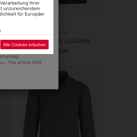
 Verarbeitung Ihrer
mit unzureichendem
mte DER WALTER Team
ichkeit für Europäer
CHOOL CLOTHES
E" and select the
m
37886A
pointment using the
HEMD JASPER LANGARM
Alle Cookies erlauben
re may be a wait.
€ 55,90
ping bag.
ou – The entire DER