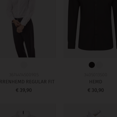
367441450090S
3405013S00
RRENHEMD REGULAR FIT
HEMD
€ 39,90
€ 30,90