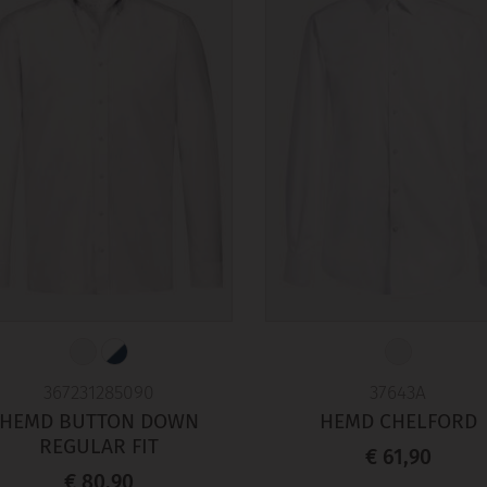
367231285090
37643A
HEMD BUTTON DOWN
HEMD CHELFORD
REGULAR FIT
€ 61,90
€ 80,90