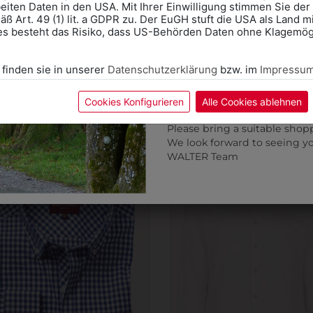
eiten Daten in den USA. Mit Ihrer Einwilligung stimmen Sie der
ß Art. 49 (1) lit. a GDPR zu. Der EuGH stuft die USA als Land 
Wir freuen uns - Das gesa
es besteht das Risiko, dass US-Behörden Daten ohne Klagemögl
Information if you need S
Online Shop: Click on "SCHUL
 finden sie in unserer
Datenschutzerklärung
bzw. im
Impressu
correct school.
3405004S07
37978A
Fitting in-store: Book an ap
HEMD
HEMD ESTE SLIM
calendar icon.
Cookies Konfigurieren
Alle Cookies ablehnen
Without an appointment, the
€ 32,90
€ 49,90
Please bring a suitable shop
We look forward to seeing y
WALTER Team