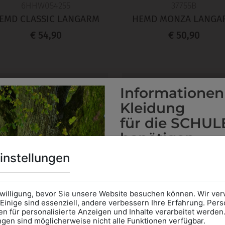
6HHW054255
37755B
EMD CLASSIC LANGARM
HEMD MONZA LANGA
€ 54,90
€ 50,90
Informationen
Kleidung
für die SCHUL
benötigen
Online Shop
: Klick auf SCHU
instellungen
Kategorie und die richtige 
Anprobe
Vorort im Geschäft
das Kalendersymbol.
nwilligung, bevor Sie unsere Website besuchen können. Wir v
Ohne Termin kann es zu Wa
Einige sind essenziell, andere verbessern Ihre Erfahrung. P
n für personalisierte Anzeigen und Inhalte verarbeitet werden
Bitte nehmen Sie eine ent
ungen sind möglicherweise nicht alle Funktionen verfügbar.
für Ihren Einkauf mit.