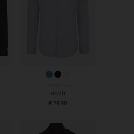
3405017S05
HEMD
€ 29,90