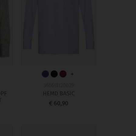
+
366651120029
OPF
HEMD BASIC
€ 60,90