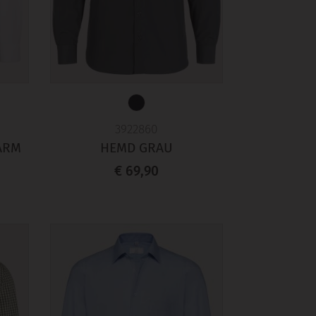
3922860
ARM
HEMD GRAU
€ 69,90