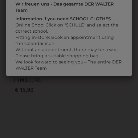
Wir freuen uns - Das gesamte DER WALTER
ZULETZT ANGESEHEN
Team
Information if you need SCHOOL CLOTHES
Online Shop: Click on "SCHULE" and select the
correct school.
Fitting in-store: Book an appointment using
the calendar icon.
Without an appointment, there may be a wait.
Please bring a suitable shopping bag.
We look forward to seeing you – The entire DER
6BAND181945
WALTER Team
BANDANA
HIMBEERE
€ 15,90