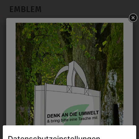
EMBLEM
Kann gestickt oder bedruckt werden. Sehr vielseitig
einsetzbar und beim Sticken wieder ab 1 Stück
möglich.
DRUCK
Perfekt für große Logos und für kleine Details, jedoch
kostet jede Farbe extra und ist erst ab 12 Stück
möglich. Waschbar bis zu 60°C.
DAS KÖNNTE IHNEN
Datenschutzeinstellungen