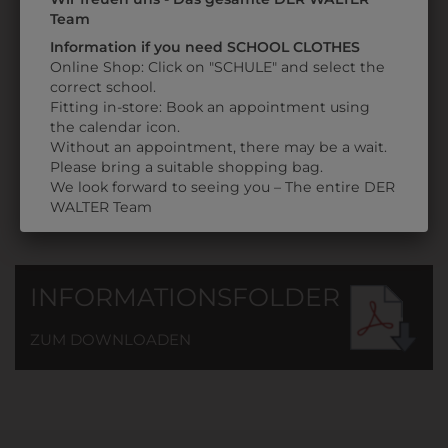
GRAU
Team
MIT
Information if you need SCHOOL CLOTHES
SCHULLOGO
Online Shop: Click on "SCHULE" and select the
correct school.
€ 29,90
Fitting in-store: Book an appointment using
the calendar icon.
Without an appointment, there may be a wait.
Please bring a suitable shopping bag.
We look forward to seeing you – The entire DER
WALTER Team
INFORMATIONSFOLDER
ZUM DOWNLOADEN