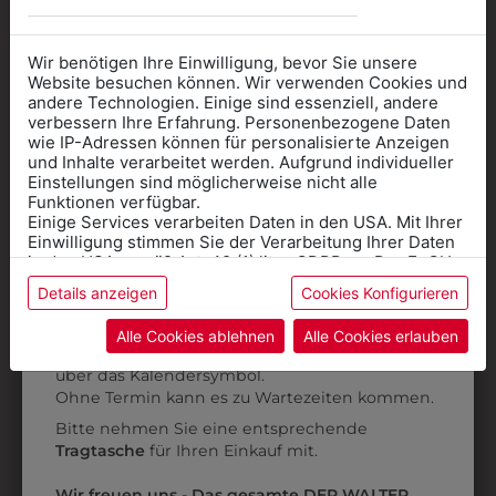
0ISK02102001
0ISK02102101
Wir benötigen Ihre Einwilligung, bevor Sie unsere
KINDERSWEATER
KINDER
K
Website besuchen können. Wir verwenden Cookies und
andere Technologien. Einige sind essenziell, andere
GRAU MIT
KAPUZENSWEATER
verbessern Ihre Erfahrung. Personenbezogene Daten
SCHULLOGO
GRAU MIT
wie IP-Adressen können für personalisierte Anzeigen
SCHULLOGO
Informationen wenn Sie
und Inhalte verarbeitet werden. Aufgrund individueller
€ 29,90
Einstellungen sind möglicherweise nicht alle
Kleidung
€ 34,90
Funktionen verfügbar.
Einige Services verarbeiten Daten in den USA. Mit Ihrer
für die SCHULE
Einwilligung stimmen Sie der Verarbeitung Ihrer Daten
benötigen
ZULETZT ANGESEHEN
in den USA gemäß Art. 49 (1) lit. a GDPR zu. Der EuGH
stuft die USA als Land mit unzureichendem Datenschutz
Details anzeigen
Cookies Konfigurieren
Online Shop
: Klick auf SCHULE in der
ein, und es besteht das Risiko, dass US-Behörden
Daten ohne Klagemöglichkeit für Europäer überwachen.
Kategorie und die richtige Schule auswählen.
Alle Cookies ablehnen
Alle Cookies erlauben
Anprobe
Vorort im Geschäft:
Termin buchen
Weitere Informationen finden sie in unserer
über das Kalendersymbol.
Datenschutzerklärung
bzw. im
Impressum
Ohne Termin kann es zu Wartezeiten kommen.
Bitte nehmen Sie eine entsprechende
Tragtasche
für Ihren Einkauf mit.
0ISK02102001
KINDERSWEATER
Wir freuen uns - Das gesamte DER WALTER