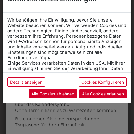
0ISK02102001
0ISK02102101
Wir benötigen Ihre Einwilligung, bevor Sie unsere
Website besuchen können. Wir verwenden Cookies und
KINDERSWEATER
KINDER
K
andere Technologien. Einige sind essenziell, andere
GRAU MIT
KAPUZENSWEATER
verbessern Ihre Erfahrung. Personenbezogene Daten
SCHULLOGO
GRAU MIT
wie IP-Adressen können für personalisierte Anzeigen
Informationen wenn Sie
und Inhalte verarbeitet werden. Aufgrund individueller
SCHULLOGO
€ 29,90
Einstellungen sind möglicherweise nicht alle
Kleidung
€ 34,90
Funktionen verfügbar.
Einige Services verarbeiten Daten in den USA. Mit Ihrer
für die SCHULE
Einwilligung stimmen Sie der Verarbeitung Ihrer Daten
benötigen
in den USA gemäß Art. 49 (1) lit. a GDPR zu. Der EuGH
ZULETZT ANGESEHEN
stuft die USA als Land mit unzureichendem Datenschutz
Details anzeigen
Cookies Konfigurieren
Online Shop
: Klick auf SCHULE in der
ein, und es besteht das Risiko, dass US-Behörden
Daten ohne Klagemöglichkeit für Europäer überwachen.
Kategorie und die richtige Schule auswählen.
Alle Cookies ablehnen
Alle Cookies erlauben
Anprobe
Vorort im Geschäft:
Termin buchen
Weitere Informationen finden sie in unserer
über das Kalendersymbol.
Datenschutzerklärung
bzw. im
Impressum
Ohne Termin kann es zu Wartezeiten kommen.
Bitte nehmen Sie eine entsprechende
Tragtasche
für Ihren Einkauf mit.
0ISK02102801