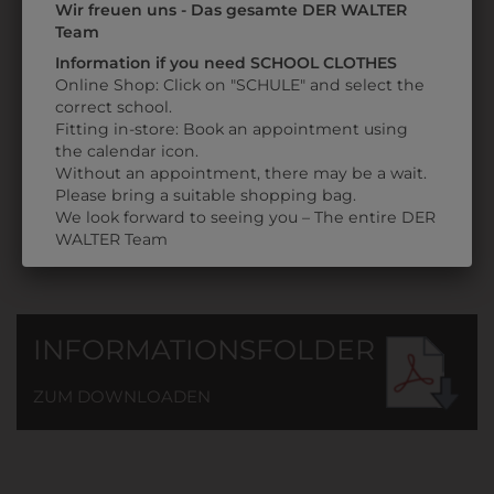
Wir freuen uns - Das gesamte DER WALTER
KINDERSWEATJACKE
Team
GRAU
Information if you need SCHOOL CLOTHES
MIT
Online Shop: Click on "SCHULE" and select the
SCHULLOGO
correct school.
€ 34,90
Fitting in-store: Book an appointment using
the calendar icon.
Without an appointment, there may be a wait.
Please bring a suitable shopping bag.
We look forward to seeing you – The entire DER
WALTER Team
INFORMATIONSFOLDER
ZUM DOWNLOADEN