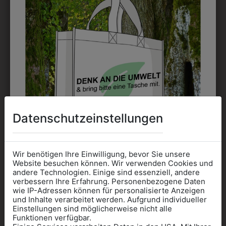
EMBLEM
Kann gestickt oder bedruckt werden. Sehr vielseitig
einsetzbar und beim Sticken wieder ab 1 Stück
möglich.
DRUCK
Perfekt für große Logos und für kleine Details, jedoch
kostet jede Farbe extra und ist erst ab 12 Stück
Datenschutzeinstellungen
möglich. Waschbar bis zu 60°C.
Wir benötigen Ihre Einwilligung, bevor Sie unsere
Website besuchen können. Wir verwenden Cookies und
andere Technologien. Einige sind essenziell, andere
verbessern Ihre Erfahrung. Personenbezogene Daten
DAS KÖNNTE IHNEN
wie IP-Adressen können für personalisierte Anzeigen
Informationen wenn Sie
und Inhalte verarbeitet werden. Aufgrund individueller
Einstellungen sind möglicherweise nicht alle
Kleidung
AUCH GEFALLEN
Funktionen verfügbar.