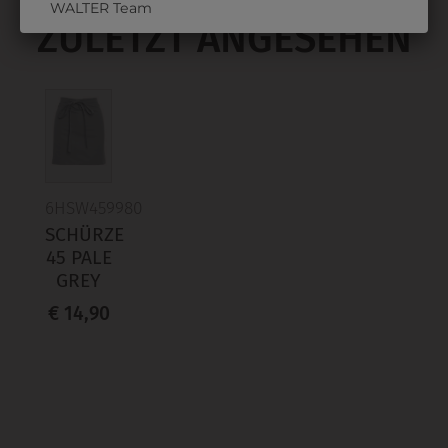
WALTER Team
ZULETZT ANGESEHEN
6HSW459980
SCHÜRZE
45 PALE
GREY
€ 14,90