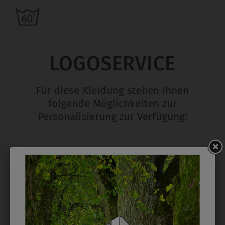
LOGOSERVICE
Für diese Kleidung stehen Ihnen
folgende Möglichkeiten zur
Personalisierung zur Verfügung:
STICK
Ab 1 Stück möglich in vielen Farben. 5mm ist
Mindesthöhe bei einem Schriftzug. Für Logos und
Namen optimal. Waschbar bis zu 95°C.