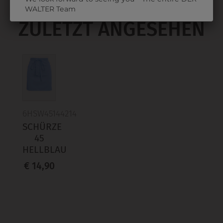
WALTER Team
ZULETZT ANGESEHEN
6HSW45144214
SCHÜRZE
45
HELLBLAU
€ 14,90