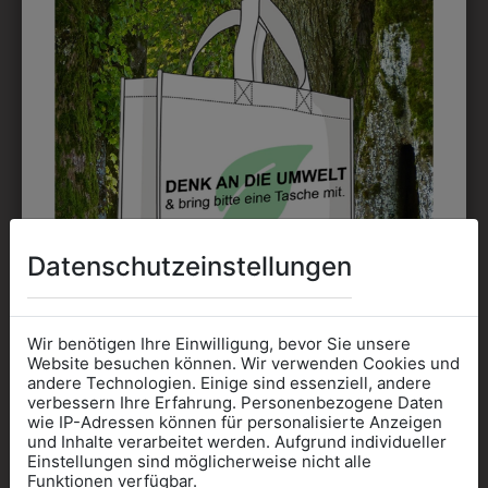
EMBLEM
Kann gestickt oder bedruckt werden. Sehr vielseitig
einsetzbar und beim Sticken wieder ab 1 Stück
möglich.
DRUCK
Perfekt für große Logos und für kleine Details, jedoch
kostet jede Farbe extra und ist erst ab 12 Stück
Datenschutzeinstellungen
möglich. Waschbar bis zu 60°C.
Wir benötigen Ihre Einwilligung, bevor Sie unsere
Website besuchen können. Wir verwenden Cookies und
andere Technologien. Einige sind essenziell, andere
verbessern Ihre Erfahrung. Personenbezogene Daten
wie IP-Adressen können für personalisierte Anzeigen
DAS KÖNNTE IHNEN
Informationen wenn Sie
und Inhalte verarbeitet werden. Aufgrund individueller
Einstellungen sind möglicherweise nicht alle
Kleidung
Funktionen verfügbar.