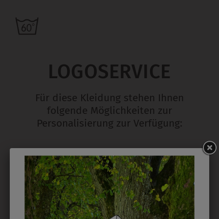
LOGOSERVICE
Für diese Kleidung stehen Ihnen
folgende Möglichkeiten zur
Personalisierung zur Verfügung:
STICK
Ab 1 Stück möglich in vielen Farben. 5mm ist
Mindesthöhe bei einem Schriftzug. Für Logos und
Namen optimal. Waschbar bis zu 95°C.