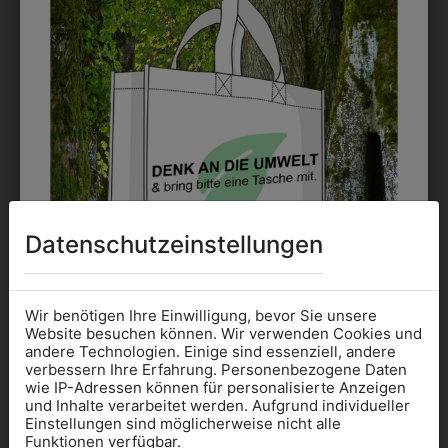
EMBLEM
Kann gestickt oder bedruckt werden. Sehr vielseitig
einsetzbar und beim Sticken wieder ab 1 Stück
möglich.
DRUCK
Perfekt für große Logos und für kleine Details, jedoch
kostet jede Farbe extra und ist erst ab 12 Stück
Datenschutzeinstellungen
möglich. Waschbar bis zu 60°C.
Wir benötigen Ihre Einwilligung, bevor Sie unsere
Website besuchen können. Wir verwenden Cookies und
andere Technologien. Einige sind essenziell, andere
verbessern Ihre Erfahrung. Personenbezogene Daten
wie IP-Adressen können für personalisierte Anzeigen
DAS KÖNNTE IHNEN
Informationen wenn Sie
und Inhalte verarbeitet werden. Aufgrund individueller
Einstellungen sind möglicherweise nicht alle
Kleidung
Funktionen verfügbar.