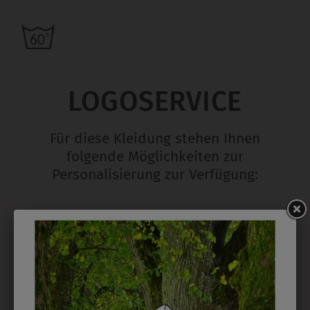
LOGOSERVICE
Für diese Kleidung stehen Ihnen
folgende Möglichkeiten zur
Personalisierung zur Verfügung:
STICK
Ab 1 Stück möglich in vielen Farben. 5mm ist
Mindesthöhe bei einem Schriftzug. Für Logos und
Namen optimal. Waschbar bis zu 95°C.