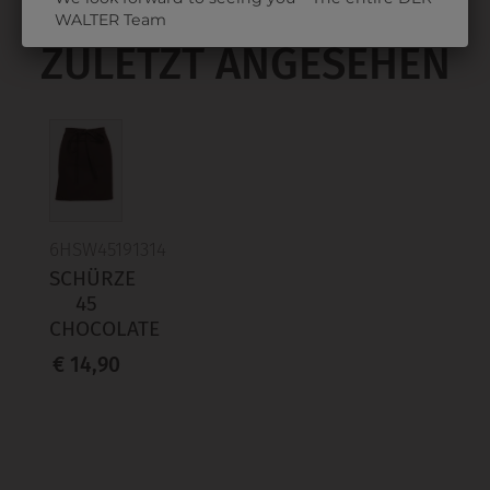
WALTER Team
ZULETZT ANGESEHEN
6HSW45191314
SCHÜRZE
45
CHOCOLATE
€ 14,90