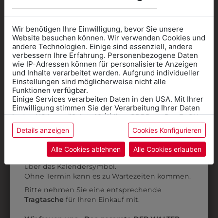
Wir benötigen Ihre Einwilligung, bevor Sie unsere
Website besuchen können. Wir verwenden Cookies und
andere Technologien. Einige sind essenziell, andere
verbessern Ihre Erfahrung. Personenbezogene Daten
wie IP-Adressen können für personalisierte Anzeigen
Informationen wenn Sie
und Inhalte verarbeitet werden. Aufgrund individueller
Einstellungen sind möglicherweise nicht alle
Kleidung
Funktionen verfügbar.
Einige Services verarbeiten Daten in den USA. Mit Ihrer
für die SCHULE
Einwilligung stimmen Sie der Verarbeitung Ihrer Daten
benötigen
in den USA gemäß Art. 49 (1) lit. a GDPR zu. Der EuGH
stuft die USA als Land mit unzureichendem Datenschutz
Details anzeigen
Cookies Konfigurieren
Online Shop
: Klick auf SCHULE in der
ein, und es besteht das Risiko, dass US-Behörden
365132
302091018
Daten ohne Klagemöglichkeit für Europäer überwachen.
Kategorie und die richtige Schule auswählen.
Alle Cookies ablehnen
Alle Cookies erlauben
REGENJACKE
SOFTSHELLJACKE
Anprobe
Vorort im Geschäft:
Termin buchen
Weitere Informationen finden sie in unserer
UNGEFÜTTERT
ORANGE
über das Kalendersymbol.
Datenschutzerklärung
bzw. im
Impressum
Ohne Termin kann es zu Wartezeiten kommen.
€ 17,90
€ 49,90
Bitte nehmen Sie eine entsprechende
Tragtasche
für Ihren Einkauf mit.