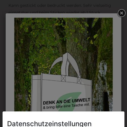
Kann gestickt oder bedruckt werden. Sehr vielseitig
einsetzbar und beim Sticken wieder ab 1 Stück
möglich.
DRUCK
Perfekt für große Logos und für kleine Details, jedoch
kostet jede Farbe extra und ist erst ab 12 Stück
möglich. Waschbar bis zu 60°C.
DAS KÖNNTE IHNEN
AUCH GEFALLEN
Datenschutzeinstellungen