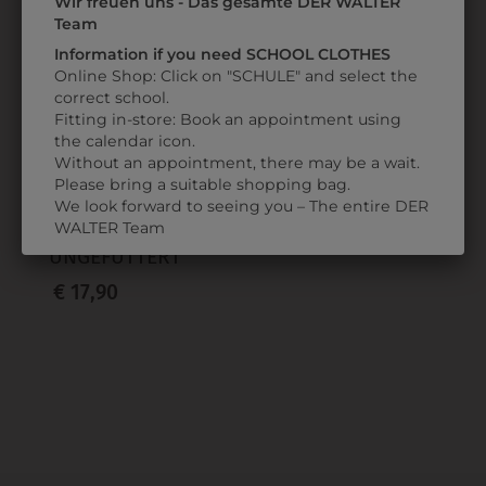
Wir freuen uns - Das gesamte DER WALTER
ZULETZT ANGESEHEN
Team
Information if you need SCHOOL CLOTHES
Online Shop: Click on "SCHULE" and select the
correct school.
Fitting in-store: Book an appointment using
the calendar icon.
Without an appointment, there may be a wait.
Please bring a suitable shopping bag.
365132
We look forward to seeing you – The entire DER
WALTER Team
REGENJACKE
UNGEFÜTTERT
€ 17,90