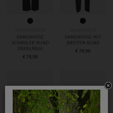
9DHW03U70010
9DHW1270010
DAMENHOSE
DAMENHOSE MIT
SCHMALER BUND
BREITEM BUND
ÜBERLÄNGE
€ 79,90
€ 79,90