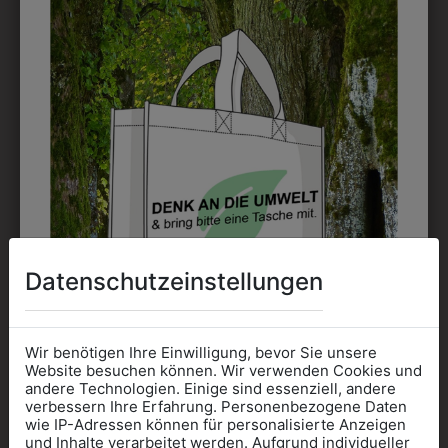
3413025SCHW
332301
KLASSISCHER
DAMEN SNEAKER
DAMENGÜRTEL
LIBERTY
€ 22,90
€ 49,90
Datenschutzeinstellungen
Wir benötigen Ihre Einwilligung, bevor Sie unsere
Website besuchen können. Wir verwenden Cookies und
andere Technologien. Einige sind essenziell, andere
verbessern Ihre Erfahrung. Personenbezogene Daten
wie IP-Adressen können für personalisierte Anzeigen
Informationen wenn Sie
und Inhalte verarbeitet werden. Aufgrund individueller