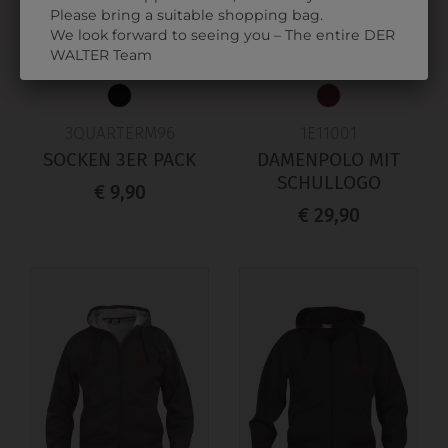
Please bring a suitable shopping bag.
We look forward to seeing you – The entire DER
WALTER Team
3QUARTERM96
1E11001
SOCKEN 3ER PACK
DAMENPOLO MIT
SCHULLOGO
€ 9,90
€ 29,90