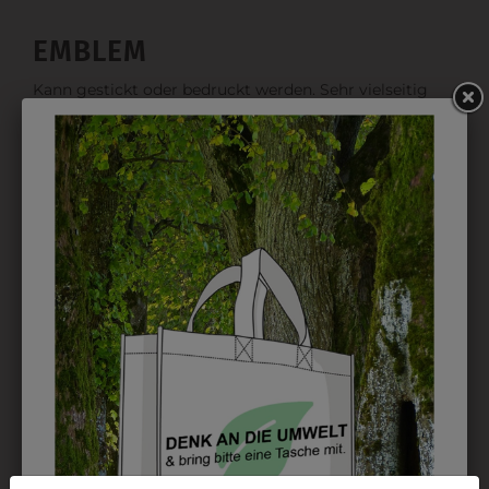
EMBLEM
Kann gestickt oder bedruckt werden. Sehr vielseitig
einsetzbar und beim Sticken wieder ab 1 Stück
möglich.
DRUCK
Perfekt für große Logos und für kleine Details, jedoch
kostet jede Farbe extra und ist erst ab 12 Stück
möglich. Waschbar bis zu 60°C.
DAS KÖNNTE IHNEN