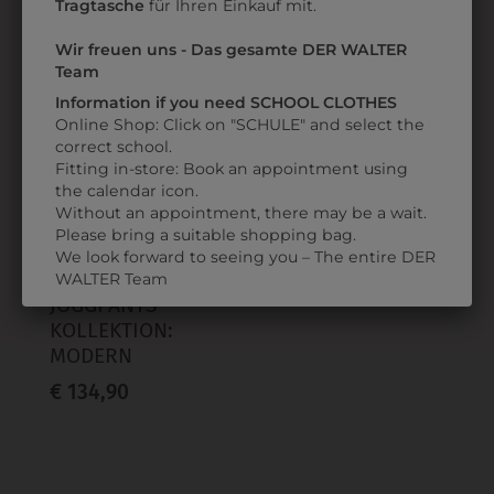
€ 134,90
€ 134,90
Tragtasche
für Ihren Einkauf mit.
Wir freuen uns - Das gesamte DER WALTER
Team
ZULETZT ANGESEHEN
Information if you need SCHOOL CLOTHES
Online Shop: Click on "SCHULE" and select the
correct school.
Fitting in-store: Book an appointment using
the calendar icon.
Without an appointment, there may be a wait.
Please bring a suitable shopping bag.
We look forward to seeing you – The entire DER
313622820014
WALTER Team
JOGGPANTS
KOLLEKTION:
MODERN
€ 134,90