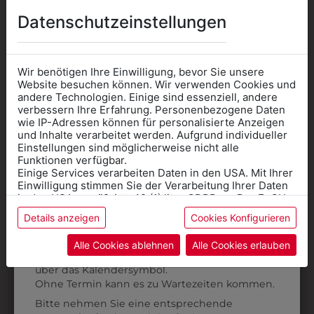
AUCH GEFALLEN
Datenschutzeinstellungen
Wir benötigen Ihre Einwilligung, bevor Sie unsere
Website besuchen können. Wir verwenden Cookies und
andere Technologien. Einige sind essenziell, andere
verbessern Ihre Erfahrung. Personenbezogene Daten
wie IP-Adressen können für personalisierte Anzeigen
Informationen wenn Sie
und Inhalte verarbeitet werden. Aufgrund individueller
Einstellungen sind möglicherweise nicht alle
Kleidung
Funktionen verfügbar.
Einige Services verarbeiten Daten in den USA. Mit Ihrer
für die SCHULE
Einwilligung stimmen Sie der Verarbeitung Ihrer Daten
benötigen
in den USA gemäß Art. 49 (1) lit. a GDPR zu. Der EuGH
stuft die USA als Land mit unzureichendem Datenschutz
Details anzeigen
Cookies Konfigurieren
Online Shop
: Klick auf SCHULE in der
ein, und es besteht das Risiko, dass US-Behörden
Daten ohne Klagemöglichkeit für Europäer überwachen.
Kategorie und die richtige Schule auswählen.
31325666111
31325666120
Alle Cookies ablehnen
Alle Cookies erlauben
Anprobe
Vorort im Geschäft:
Termin buchen
Weitere Informationen finden sie in unserer
HERRENHOSE
HERRENHOSE
über das Kalendersymbol.
Datenschutzerklärung
bzw. im
Impressum
KOLLEKTION:
KOLLEKTION:
Ohne Termin kann es zu Wartezeiten kommen.
PREMIUM
PREMIUM
Bitte nehmen Sie eine entsprechende