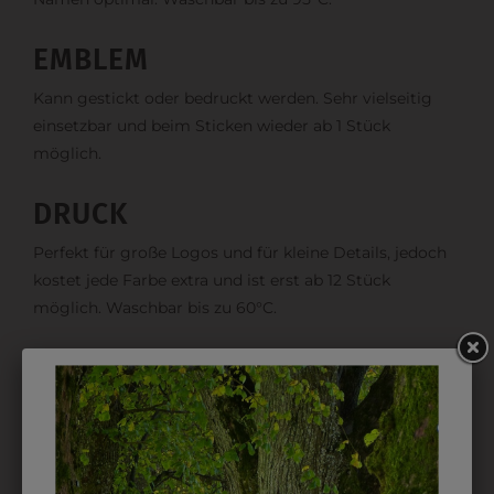
EMBLEM
Kann gestickt oder bedruckt werden. Sehr vielseitig
einsetzbar und beim Sticken wieder ab 1 Stück
möglich.
DRUCK
Perfekt für große Logos und für kleine Details, jedoch
kostet jede Farbe extra und ist erst ab 12 Stück
möglich. Waschbar bis zu 60°C.
DAS KÖNNTE IHNEN