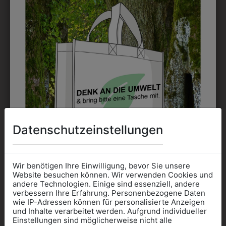
AUCH GEFALLEN
Datenschutzeinstellungen
Wir benötigen Ihre Einwilligung, bevor Sie unsere
Website besuchen können. Wir verwenden Cookies und
6BSW80194104
6BSW80194205
andere Technologien. Einige sind essenziell, andere
BISTROSCHÜRZE
BISTROSCHÜRZE
verbessern Ihre Erfahrung. Personenbezogene Daten
wie IP-Adressen können für personalisierte Anzeigen
80
80 SCHWARZ
Informationen wenn Sie
und Inhalte verarbeitet werden. Aufgrund individueller
EBENHOLZGRAU
€ 39,90
Einstellungen sind möglicherweise nicht alle