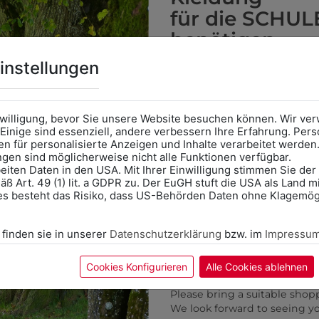
für die SCHUL
benötigen
Online Shop
: Klick auf SCHU
instellungen
KÖNNTE IHNEN AUCH GEF
Kategorie und die richtige 
Anprobe
Vorort im Geschäft
das Kalendersymbol.
nwilligung, bevor Sie unsere Website besuchen können. Wir v
Ohne Termin kann es zu Wa
Einige sind essenziell, andere verbessern Ihre Erfahrung. P
n für personalisierte Anzeigen und Inhalte verarbeitet werden
Bitte nehmen Sie eine ent
ungen sind möglicherweise nicht alle Funktionen verfügbar.
für Ihren Einkauf mit.
eiten Daten in den USA. Mit Ihrer Einwilligung stimmen Sie der
ß Art. 49 (1) lit. a GDPR zu. Der EuGH stuft die USA als Land 
Wir freuen uns - Das gesa
es besteht das Risiko, dass US-Behörden Daten ohne Klagemögl
Information if you need S
Online Shop: Click on "SCHUL
 finden sie in unserer
Datenschutzerklärung
bzw. im
Impressu
correct school.
Fitting in-store: Book an ap
calendar icon.
Cookies Konfigurieren
Alle Cookies ablehnen
Without an appointment, the
Please bring a suitable shop
We look forward to seeing y