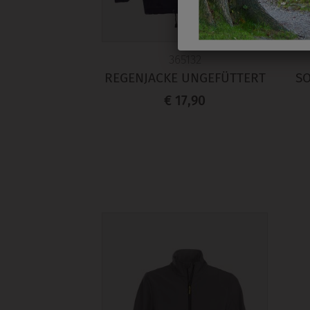
365132
REGENJACKE UNGEFÜTTERT
SO
€ 17,90