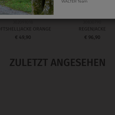
WALTER Team
302091018
30830790
FTSHELLJACKE ORANGE
REGENJACKE
€ 49,90
€ 96,90
ZULETZT ANGESEHEN