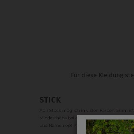
Für diese Kleidung st
STICK
Ab 1 Stück möglich in vielen Farben. 5mm ist
Mindesthöhe bei einem Schriftzug. Für Logo
und Namen optimal. Waschbar bis zu 95°C.