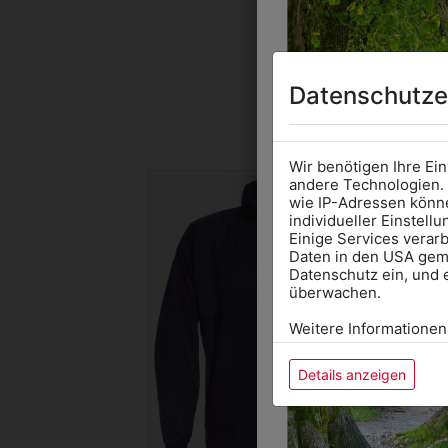
Datenschutze
DAS 
Wir benötigen Ihre Ei
andere Technologien. 
wie IP-Adressen könne
individueller Einstell
Einige Services verarb
Daten in den USA gemä
Datenschutz ein, und 
überwachen.
Weitere Informationen
Details anzeigen