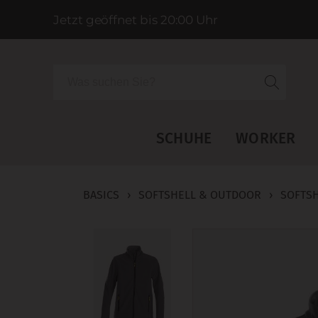
Jetzt geöffnet bis 20:00 Uhr
Suche
SCHUHE
WORKER
BASICS
›
SOFTSHELL & OUTDOOR
›
SOFTSH