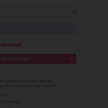
rößentabelle
n Warenkorb legen
arbe vorne und an den Taschen.
rstellbar und Kordelzug im Bund.
INTER
% Polyester