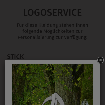
LOGOSERVICE
Für diese Kleidung stehen Ihnen
folgende Möglichkeiten zur
Personalisierung zur Verfügung:
STICK
Ab 1 Stück möglich in vielen Farben. 5mm ist
Mindesthöhe bei einem Schriftzug. Für Logos und
Namen optimal. Waschbar bis zu 95°C.
EMBLEM
Kann gestickt oder bedruckt werden. Sehr vielseitig
einsetzbar und beim Sticken wieder ab 1 Stück