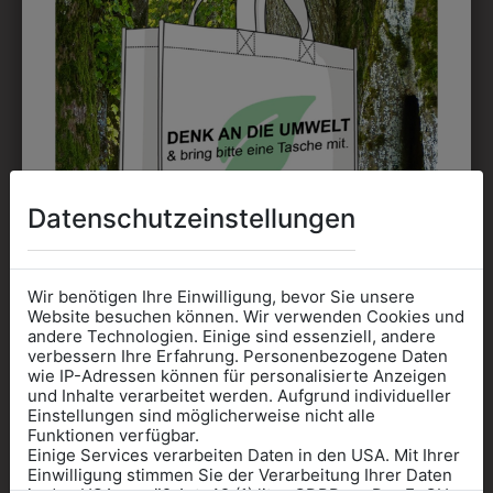
möglich.
DRUCK
Perfekt für große Logos und für kleine Details, jedoch
kostet jede Farbe extra und ist erst ab 12 Stück
möglich. Waschbar bis zu 60°C.
Datenschutzeinstellungen
Wir benötigen Ihre Einwilligung, bevor Sie unsere
Website besuchen können. Wir verwenden Cookies und
DAS KÖNNTE IHNEN
andere Technologien. Einige sind essenziell, andere
verbessern Ihre Erfahrung. Personenbezogene Daten
wie IP-Adressen können für personalisierte Anzeigen
AUCH GEFALLEN
Informationen wenn Sie
und Inhalte verarbeitet werden. Aufgrund individueller
Einstellungen sind möglicherweise nicht alle
Kleidung
Funktionen verfügbar.
Einige Services verarbeiten Daten in den USA. Mit Ihrer
für die SCHULE
Einwilligung stimmen Sie der Verarbeitung Ihrer Daten