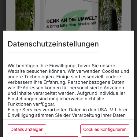
Datenschutzeinstellungen
Wir benötigen Ihre Einwilligung, bevor Sie unsere
Website besuchen können. Wir verwenden Cookies und
andere Technologien. Einige sind essenziell, andere
verbessern Ihre Erfahrung. Personenbezogene Daten
wie IP-Adressen können für personalisierte Anzeigen
Informationen wenn Sie
313247000010K
3413030SCHW
und Inhalte verarbeitet werden. Aufgrund individueller
Einstellungen sind möglicherweise nicht alle
HERRENHOSE
KLASSISCHER
Kleidung
Funktionen verfügbar.
KURZGESTELLT RF
LEDERGÜRTEL
Einige Services verarbeiten Daten in den USA. Mit Ihrer
für die SCHULE
BASIC
Einwilligung stimmen Sie der Verarbeitung Ihrer Daten
€ 22,90
benötigen
in den USA gemäß Art. 49 (1) lit. a GDPR zu. Der EuGH
€ 79,90
stuft die USA als Land mit unzureichendem Datenschutz
Details anzeigen
Cookies Konfigurieren
Online Shop
: Klick auf SCHULE in der
ein, und es besteht das Risiko, dass US-Behörden