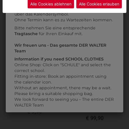
Daten ohne Klagemöglichkeit für Europäer überwachen.
Kategorie und die richtige Schule auswählen.
Alle Cookies ablehnen
Alle Cookies erlauben
Anprobe
Vorort im Geschäft:
Termin buchen
Weitere Informationen finden sie in unserer
über das Kalendersymbol.
Datenschutzerklärung
bzw. im
Impressum
Ohne Termin kann es zu Wartezeiten kommen.
Bitte nehmen Sie eine entsprechende
Tragtasche
für Ihren Einkauf mit.
Wir freuen uns - Das gesamte DER WALTER
Team
Information if you need SCHOOL CLOTHES
Online Shop: Click on "SCHULE" and select the
correct school.
Fitting in-store: Book an appointment using
the calendar icon.
Without an appointment, there may be a wait.
Please bring a suitable shopping bag.
3QUARTERM96
3113870101
We look forward to seeing you – The entire DER
SOCKEN 3ER PACK
HERRENSCHUH
WALTER Team
ALESSIO
€ 9,90
€ 99,90