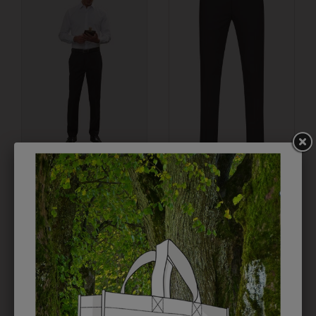
38648D
313177000010U
HOSE MARS
HERRENHOSE SF
€ 44,90
ÜBERLÄNGE BASIC
€ 79,90