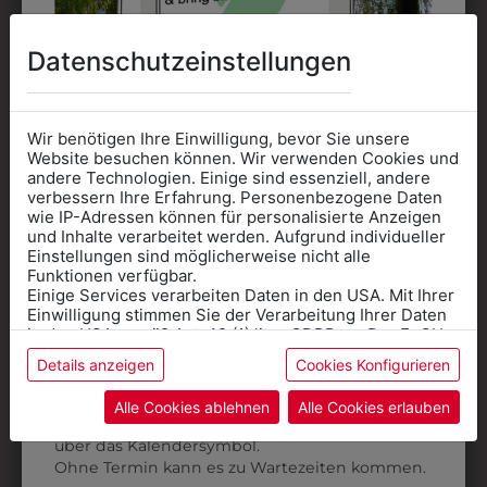
Datenschutzeinstellungen
Wir benötigen Ihre Einwilligung, bevor Sie unsere
Website besuchen können. Wir verwenden Cookies und
andere Technologien. Einige sind essenziell, andere
33300
3QUARTERM13
verbessern Ihre Erfahrung. Personenbezogene Daten
wie IP-Adressen können für personalisierte Anzeigen
ANFASSER GESTREIFT
SOCKEN 3ER PACK
Informationen wenn Sie
und Inhalte verarbeitet werden. Aufgrund individueller
€ 4,90
€ 9,90
Einstellungen sind möglicherweise nicht alle
Kleidung
Funktionen verfügbar.
Einige Services verarbeiten Daten in den USA. Mit Ihrer
für die SCHULE
Einwilligung stimmen Sie der Verarbeitung Ihrer Daten
benötigen
in den USA gemäß Art. 49 (1) lit. a GDPR zu. Der EuGH
stuft die USA als Land mit unzureichendem Datenschutz
Details anzeigen
Cookies Konfigurieren
Online Shop
: Klick auf SCHULE in der
ein, und es besteht das Risiko, dass US-Behörden
Daten ohne Klagemöglichkeit für Europäer überwachen.
Kategorie und die richtige Schule auswählen.
Alle Cookies ablehnen
Alle Cookies erlauben
Anprobe
Vorort im Geschäft:
Termin buchen
Weitere Informationen finden sie in unserer
über das Kalendersymbol.
Datenschutzerklärung
bzw. im
Impressum
Ohne Termin kann es zu Wartezeiten kommen.