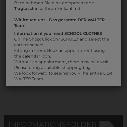
Bitte nehmen Sie eine entsprechende
Tragtasche
für Ihren Einkauf mit.
Wir freuen uns - Das gesamte DER WALTER
Team
Information if you need SCHOOL CLOTHES
Online Shop: Click on "SCHULE" and select the
31805PIELA001
3898054
correct school.
Fitting in-store: Book an appointment using
PANTOFFEL PIEL-A
TEXTILMARKER 1,0
the calendar icon.
MM
€ 40,90
Without an appointment, there may be a wait.
€ 2,90
Please bring a suitable shopping bag.
We look forward to seeing you – The entire DER
WALTER Team
INFORMATIONSFOLDER