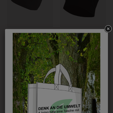
6KHAW01194205
6KHAUBE194205
KOCHHAUBE KURZ
KOCHHAUBE
SCHWARZ
CLASSIC SCHWARZ
€ 15,90
€ 15,90