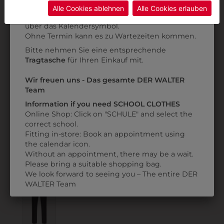
Daten ohne Klagemöglichkeit für Europäer überwachen.
Kategorie und die richtige Schule auswählen.
Alle Cookies ablehnen
Alle Cookies erlauben
Anprobe
Vorort im Geschäft:
Termin buchen
Weitere Informationen finden sie in unserer
über das Kalendersymbol.
Datenschutzerklärung
bzw. im
Impressum
Ohne Termin kann es zu Wartezeiten kommen.
Bitte nehmen Sie eine entsprechende
Tragtasche
für Ihren Einkauf mit.
313177000010
313177000010U
HERRENHOSE SF
Wir freuen uns - Das gesamte DER WALTER
HERRENHOSE SF
BASIC
Team
ÜBERLÄNGE BASIC
Information if you need SCHOOL CLOTHES
€ 103,90
€ 103,90
Online Shop: Click on "SCHULE" and select the
correct school.
Fitting in-store: Book an appointment using
the calendar icon.
ZULETZT ANGESEHEN
Without an appointment, there may be a wait.
Please bring a suitable shopping bag.
We look forward to seeing you – The entire DER
WALTER Team