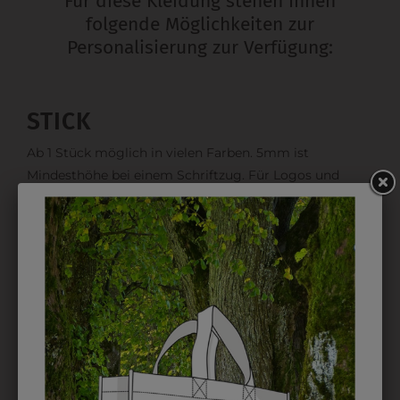
Für diese Kleidung stehen Ihnen
folgende Möglichkeiten zur
Personalisierung zur Verfügung:
STICK
Ab 1 Stück möglich in vielen Farben. 5mm ist
Mindesthöhe bei einem Schriftzug. Für Logos und
Namen optimal. Waschbar bis zu 95°C.
EMBLEM
Kann gestickt oder bedruckt werden. Sehr vielseitig
einsetzbar und beim Sticken wieder ab 1 Stück
möglich.
DRUCK