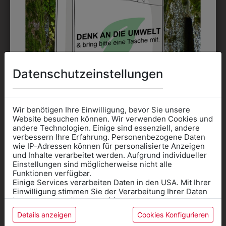
Perfekt für große Logos und für kleine Details, jedoch
kostet jede Farbe extra und ist erst ab 12 Stück
möglich. Waschbar bis zu 60°C.
Datenschutzeinstellungen
DAS KÖNNTE IHNEN
Wir benötigen Ihre Einwilligung, bevor Sie unsere
Website besuchen können. Wir verwenden Cookies und
AUCH GEFALLEN
andere Technologien. Einige sind essenziell, andere
verbessern Ihre Erfahrung. Personenbezogene Daten
wie IP-Adressen können für personalisierte Anzeigen
Informationen wenn Sie
und Inhalte verarbeitet werden. Aufgrund individueller
Einstellungen sind möglicherweise nicht alle
Kleidung
Funktionen verfügbar.
Einige Services verarbeiten Daten in den USA. Mit Ihrer
für die SCHULE
Einwilligung stimmen Sie der Verarbeitung Ihrer Daten
benötigen
in den USA gemäß Art. 49 (1) lit. a GDPR zu. Der EuGH
stuft die USA als Land mit unzureichendem Datenschutz
Details anzeigen
Cookies Konfigurieren
Online Shop
: Klick auf SCHULE in der
ein, und es besteht das Risiko, dass US-Behörden