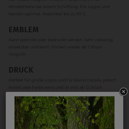
Mindesthöhe bei einem Schriftzug. Für Logos und
Namen optimal. Waschbar bis zu 95°C.
EMBLEM
Kann gestickt oder bedruckt werden. Sehr vielseitig
einsetzbar und beim Sticken wieder ab 1 Stück
möglich.
DRUCK
Perfekt für große Logos und für kleine Details, jedoch
kostet jede Farbe extra und ist erst ab 12 Stück
möglich. Waschbar bis zu 60°C.