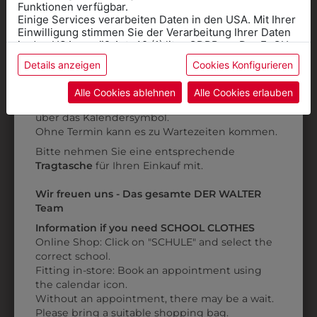
Kleidung
SCHWARZ
Funktionen verfügbar.
€ 43,90
Einige Services verarbeiten Daten in den USA. Mit Ihrer
für die SCHULE
€ 18,90
Einwilligung stimmen Sie der Verarbeitung Ihrer Daten
benötigen
in den USA gemäß Art. 49 (1) lit. a GDPR zu. Der EuGH
stuft die USA als Land mit unzureichendem Datenschutz
Details anzeigen
Cookies Konfigurieren
Online Shop
: Klick auf SCHULE in der
ein, und es besteht das Risiko, dass US-Behörden
ZULETZT ANGESEHEN
Daten ohne Klagemöglichkeit für Europäer überwachen.
Kategorie und die richtige Schule auswählen.
Alle Cookies ablehnen
Alle Cookies erlauben
Anprobe
Vorort im Geschäft:
Termin buchen
Weitere Informationen finden sie in unserer
über das Kalendersymbol.
Datenschutzerklärung
bzw. im
Impressum
Ohne Termin kann es zu Wartezeiten kommen.
Bitte nehmen Sie eine entsprechende
Tragtasche
für Ihren Einkauf mit.
Wir freuen uns - Das gesamte DER WALTER
327100
Team
KELLNER
Information if you need SCHOOL CLOTHES
HANDSCHUH
Online Shop: Click on "SCHULE" and select the
correct school.
€ 1,00
Fitting in-store: Book an appointment using
the calendar icon.
Without an appointment, there may be a wait.
Please bring a suitable shopping bag.