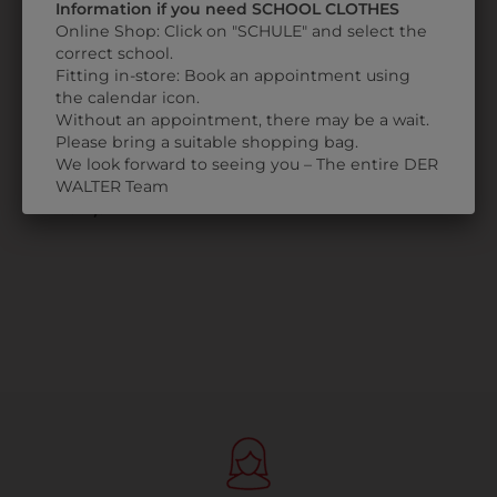
Information if you need SCHOOL CLOTHES
Online Shop: Click on "SCHULE" and select the
correct school.
9AKKW0251
Fitting in-store: Book an appointment using
MÄDCHENKLEID
the calendar icon.
TAILLIERT
Without an appointment, there may be a wait.
MIT
Please bring a suitable shopping bag.
We look forward to seeing you – The entire DER
SCHULLOGO
WALTER Team
€ 94,90