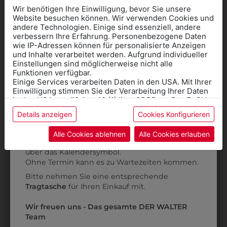
Wir benötigen Ihre Einwilligung, bevor Sie unsere
Website besuchen können. Wir verwenden Cookies und
andere Technologien. Einige sind essenziell, andere
verbessern Ihre Erfahrung. Personenbezogene Daten
wie IP-Adressen können für personalisierte Anzeigen
Informationen wenn Sie
und Inhalte verarbeitet werden. Aufgrund individueller
Einstellungen sind möglicherweise nicht alle
Kleidung
Funktionen verfügbar.
0AWESTE1
0ARC084J01
Einige Services verarbeiten Daten in den USA. Mit Ihrer
für die SCHULE
Einwilligung stimmen Sie der Verarbeitung Ihrer Daten
KINDERWESTE MIT
KINDER KAPPE MIT
benötigen
in den USA gemäß Art. 49 (1) lit. a GDPR zu. Der EuGH
SCHULLOGO
SCHULLOGO
stuft die USA als Land mit unzureichendem Datenschutz
Details anzeigen
Cookies Konfigurieren
Online Shop
: Klick auf SCHULE in der
ein, und es besteht das Risiko, dass US-Behörden
€ 58,90
€ 9,90
Daten ohne Klagemöglichkeit für Europäer überwachen.
Kategorie und die richtige Schule auswählen.
Alle Cookies ablehnen
Alle Cookies erlauben
Anprobe
Vorort im Geschäft:
Termin buchen
Weitere Informationen finden sie in unserer
über das Kalendersymbol.
Datenschutzerklärung
bzw. im
Impressum
Ohne Termin kann es zu Wartezeiten kommen.
ZULETZT ANGESEHEN
Bitte nehmen Sie eine entsprechende
Tragtasche
für Ihren Einkauf mit.
Wir freuen uns - Das gesamte DER WALTER
Team