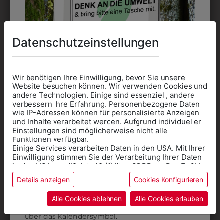
Datenschutzeinstellungen
Wir benötigen Ihre Einwilligung, bevor Sie unsere
Website besuchen können. Wir verwenden Cookies und
andere Technologien. Einige sind essenziell, andere
verbessern Ihre Erfahrung. Personenbezogene Daten
wie IP-Adressen können für personalisierte Anzeigen
Informationen wenn Sie
und Inhalte verarbeitet werden. Aufgrund individueller
Einstellungen sind möglicherweise nicht alle
Kleidung
Funktionen verfügbar.
0AWESTE1
0ARC084J01
Einige Services verarbeiten Daten in den USA. Mit Ihrer
für die SCHULE
KINDERWESTE MIT
KINDER KAPPE MIT
Einwilligung stimmen Sie der Verarbeitung Ihrer Daten
benötigen
SCHULLOGO
SCHULLOGO
in den USA gemäß Art. 49 (1) lit. a GDPR zu. Der EuGH
stuft die USA als Land mit unzureichendem Datenschutz
Details anzeigen
Cookies Konfigurieren
€ 58,90
€ 9,90
Online Shop
: Klick auf SCHULE in der
ein, und es besteht das Risiko, dass US-Behörden
Daten ohne Klagemöglichkeit für Europäer überwachen.
Kategorie und die richtige Schule auswählen.
Alle Cookies ablehnen
Alle Cookies erlauben
Anprobe
Vorort im Geschäft:
Termin buchen
Weitere Informationen finden sie in unserer
über das Kalendersymbol.
Datenschutzerklärung
bzw. im
Impressum