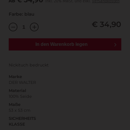
AB
inkl. 20% MwSt. und exkl.
Versandkosten
Farbe: blau
€ 34,90
In den Warenkorb legen
Nickituch bedruckt
Marke
DER WALTER
Material
100% Seide
Maße
53 x 53 cm
SICHERHEITS
KLASSE
---