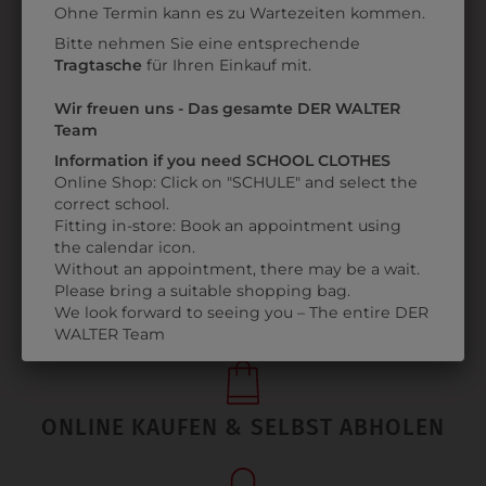
ZULETZT ANGESEHEN
Ohne Termin kann es zu Wartezeiten kommen.
Bitte nehmen Sie eine entsprechende
Tragtasche
für Ihren Einkauf mit.
Wir freuen uns - Das gesamte DER WALTER
Team
Information if you need SCHOOL CLOTHES
Online Shop: Click on "SCHULE" and select the
correct school.
Fitting in-store: Book an appointment using
the calendar icon.
Without an appointment, there may be a wait.
Please bring a suitable shopping bag.
We look forward to seeing you – The entire DER
PERSÖNLICHER SERVICE
WALTER Team
ONLINE KAUFEN & SELBST ABHOLEN