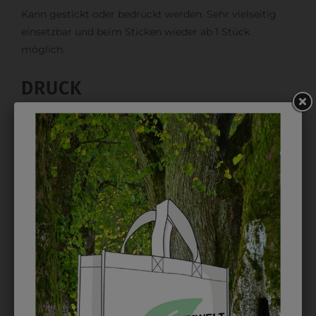
Kann gestickt oder bedruckt werden. Sehr vielseitig
einsetzbar und beim Sticken wieder ab 1 Stück
möglich.
DRUCK
Perfekt für große Logos und für kleine Details, jedoch
kostet jede Farbe extra und ist erst ab 12 Stück
möglich. Waschbar bis zu 60°C.
DAS KÖNNTE IHNEN
AUCH GEFALLEN