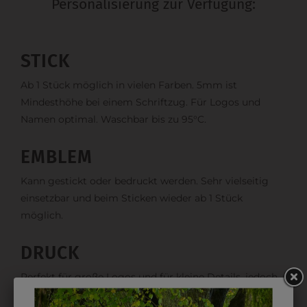
Personalisierung zur Verfügung:
STICK
Ab 1 Stück möglich in vielen Farben. 5mm ist
Mindesthöhe bei einem Schriftzug. Für Logos und
Namen optimal. Waschbar bis zu 95°C.
EMBLEM
Kann gestickt oder bedruckt werden. Sehr vielseitig
einsetzbar und beim Sticken wieder ab 1 Stück
möglich.
DRUCK
Perfekt für große Logos und für kleine Details, jedoch
kostet jede Farbe extra und ist erst ab 12 Stück